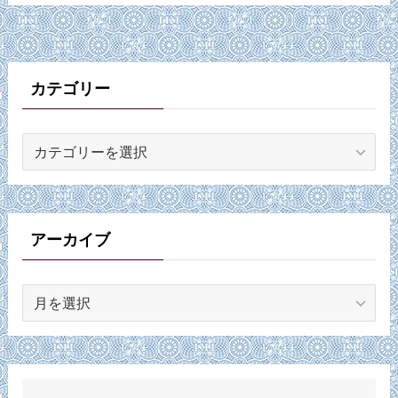
カテゴリー
カ
テ
ゴ
リ
ー
アーカイブ
ア
ー
カ
イ
ブ