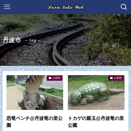
丹波市
– tag –
兵庫県
兵庫県
恐竜ベンチ@丹波竜の里公
トカゲの親玉@丹波竜の里
園
公園