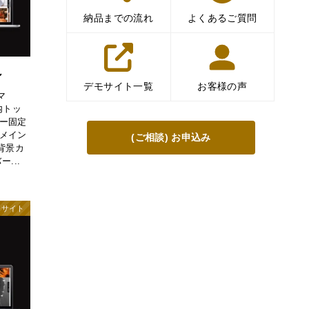
納品までの流れ
よくあるご質問
ン
デモサイト一覧
お客様の声
マ
内トッ
ー固定
メイン
(ご相談) お申込み
0背景カ
...
モサイト