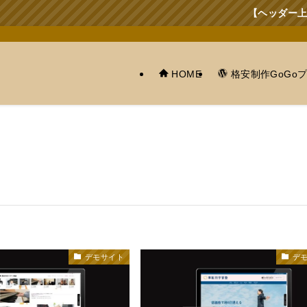
【ヘッダー上部または
HOME
格安制作GoGo
デモサイト
デ