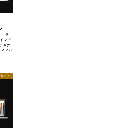
マ
ヘッダ
インビ
3テキス
サイドバ
モサイト