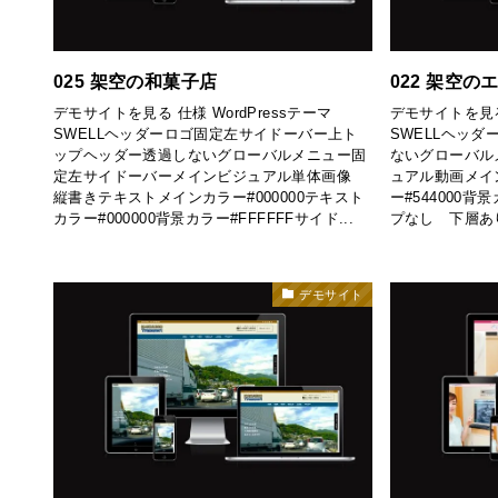
025 架空の和菓子店
022 架空の
デモサイトを見る 仕様 WordPressテーマ
デモサイトを見る 
SWELLヘッダーロゴ固定左サイドーバー上ト
SWELLヘッ
ップヘッダー透過しないグローバルメニュー固
ないグローバル
定左サイドーバーメインビジュアル単体画像
ュアル動画メイン
縦書きテキストメインカラー#000000テキスト
ー#544000背
カラー#000000背景カラー#FFFFFFサイド...
プなし 下層あ
デモサイト