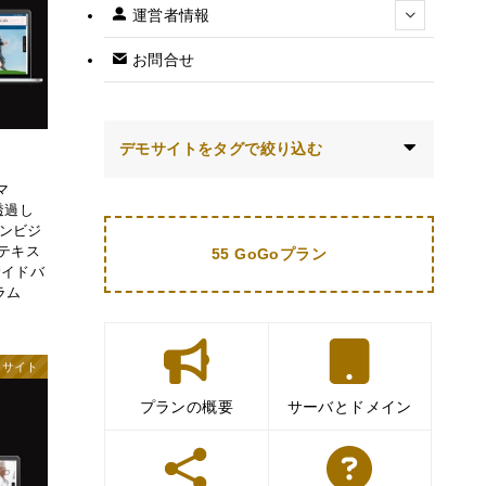
運営者情報
お問合せ
デモサイトをタグで絞り込む
マ
透過し
ンビジ
9テキス
55 GoGoプラン
サイドバ
ラム
モサイト
プランの概要
サーバとドメイン