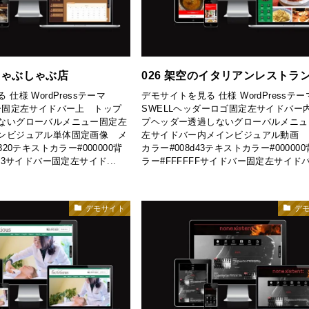
のしゃぶしゃぶ店
026 架空のイタリアンレストラ
仕様 WordPressテーマ
デモサイトを見る 仕様 WordPressテー
ダー固定左サイドバー上 トップ
SWELLヘッダーロゴ固定左サイドバー
ないグローバルメニュー固定左
プヘッダー透過しないグローバルメニュ
ンビジュアル単体固定画像 メ
左サイドバー内メインビジュアル動画 
320テキストカラー#000000背
カラー#008d43テキストカラー#00000
43サイドバー固定左サイド...
ラー#FFFFFFサイドバー固定左サイドバー
デモサイト
デ