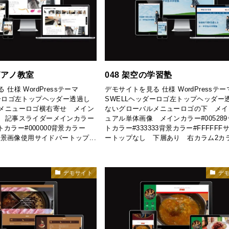
ピアノ教室
048 架空の学習塾
仕様 WordPressテーマ
デモサイトを見る 仕様 WordPressテー
ダーロゴ左トップヘッダー透過し
SWELLヘッダーロゴ左トップヘッダー
メニューロゴ横右寄せ メイン
ないグローバルメニューロゴの下 メイ
 記事スライダーメインカラー
ュアル単体画像 メインカラー#00528
ストカラー#000000背景カラー
トカラー#333333背景カラー#FFFFFF
背景画像使用サイドバートップ...
ートップなし 下層あり 右カラム2カ
デモサイト
デ