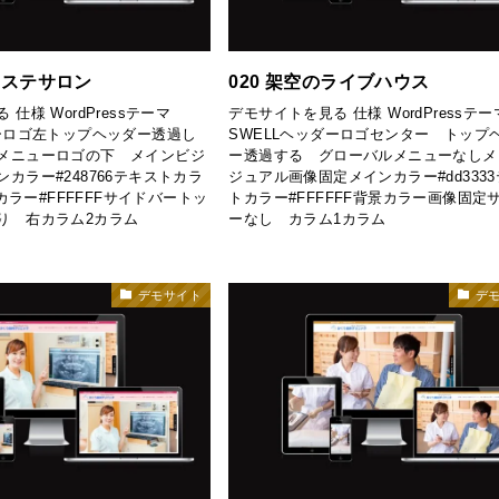
エステサロン
020 架空のライブハウス
仕様 WordPressテーマ
デモサイトを見る 仕様 WordPressテー
ダーロゴ左トップヘッダー透過し
SWELLヘッダーロゴセンター トップ
メニューロゴの下 メインビジ
ー透過する グローバルメニューなしメ
カラー#248766テキストカラ
ジュアル画像固定メインカラー#dd333
景カラー#FFFFFFサイドバートッ
トカラー#FFFFFF背景カラー画像固定
り 右カラム2カラム
ーなし カラム1カラム
デモサイト
デ