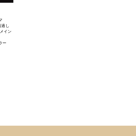
マ
透過し
メイン
カラー
ム