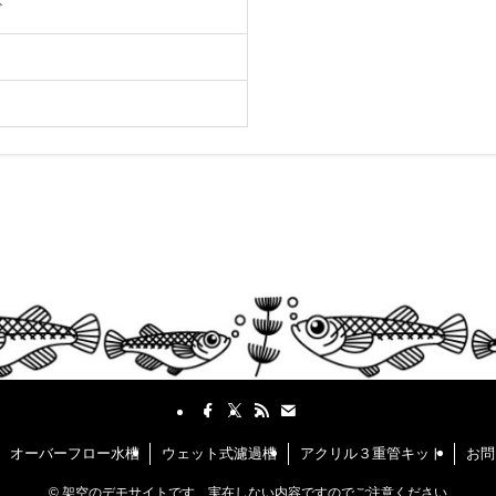
ど
オーバーフロー水槽
ウェット式濾過槽
アクリル３重管キット
お問
©
架空のデモサイトです 実在しない内容ですのでご注意ください