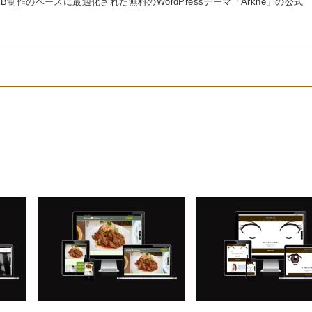
制作のベースに最適化された無料のWordPressテーマ「Arkhe」の公式