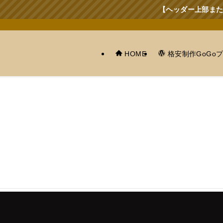
【ヘッダー上部または下部にお知
HOME
格安制作GoGo