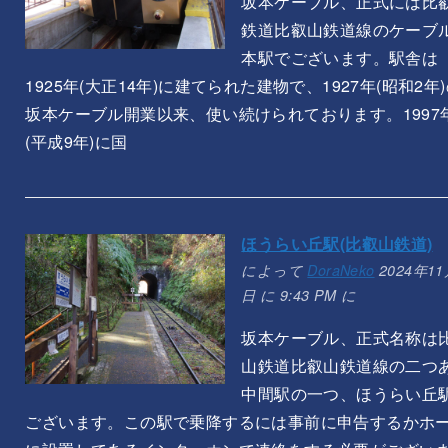
坂本ケーブル、正式には比
鉄道比叡山鉄道線のケーブ
本駅でございます。駅舎は
1925年(大正14年)に建てられた建物で、1927年(昭和2年
坂本ケーブル開業以来、使い続けられております。1997
(平成9年)に国
ほうらい丘駅(比叡山鉄道)
によって
DoraNeko
2024年11
日 に 9:43 PM に
坂本ケーブル、正式名称は
山鉄道比叡山鉄道線の二つ
中間駅の一つ、ほうらい丘
ございます。この駅で乗降するには事前に申告するかホ