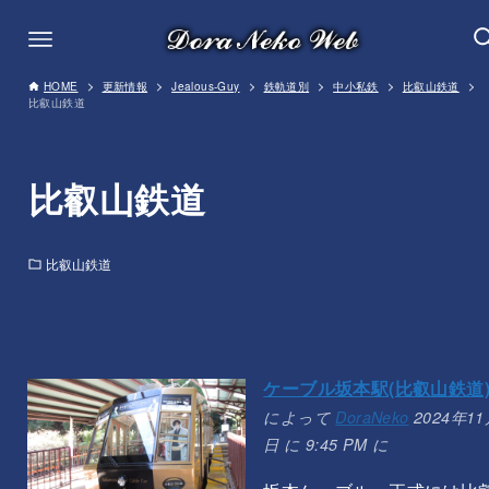
HOME
更新情報
Jealous-Guy
鉄軌道別
中小私鉄
比叡山鉄道
比叡山鉄道
比叡山鉄道
比叡山鉄道
ケーブル坂本駅(比叡山鉄道
によって
DoraNeko
2024年11
日 に 9:45 PM に