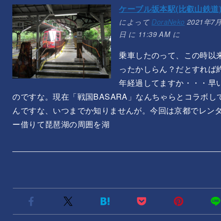
ケーブル坂本駅(比叡山鉄道
によって
DoraNeko
2021年7月
日 に 11:39 AM に
乗車したのって、この時以
ったかしらん？だとすれば
年経過してますか・・・早
のですな。現在「戦国BASARA」なんちゃらとコラボし
んですな、いつまでか知りませんが。今回は京都でレン
ー借りて琵琶湖の周囲を湖