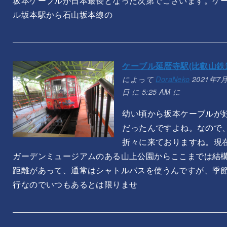
坂本ケーブルが日本最長となった次第でございます。ケ
ル坂本駅から石山坂本線の
ケーブル延暦寺駅(比叡山鉄
によって
DoraNeko
2021年7月
日 に 5:25 AM に
幼い頃から坂本ケーブルが
だったんですよね。なので
折々に来ておりますね。現
ガーデンミュージアムのある山上公園からここまでは結
距離があって、通常はシャトルバスを使うんですが、季
行なのでいつもあるとは限りませ