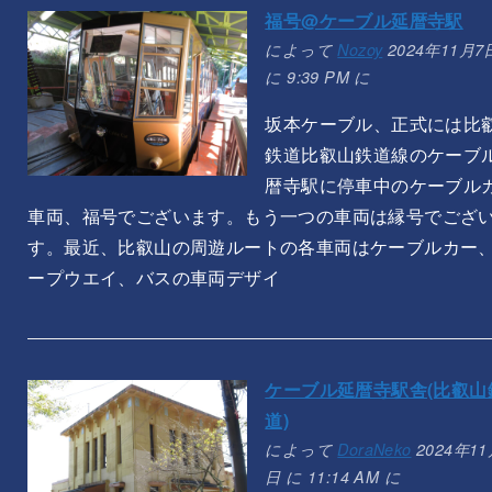
福号@ケーブル延暦寺駅
によって
Nozoy
2024年11月7
に 9:39 PM に
坂本ケーブル、正式には比
鉄道比叡山鉄道線のケーブ
暦寺駅に停車中のケーブル
車両、福号でございます。もう一つの車両は縁号でござ
す。最近、比叡山の周遊ルートの各車両はケーブルカー
ープウエイ、バスの車両デザイ
ケーブル延暦寺駅舎(比叡山
道)
によって
DoraNeko
2024年11
日 に 11:14 AM に