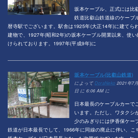
坂本ケーブル、正式には比
鉄道比叡山鉄道線のケーブ
暦寺駅でございます。駅舎は1925年(大正14年)に建てら
建物で、1927年(昭和2年)の坂本ケーブル開業以来、使い
けられております。1997年(平成9年)に
坂本ケーブル(比叡山鉄道)
によって
DoraNeko
2021年7月
日 に 6:06 AM に
日本最長のケーブルカーで
います。ただし、ワタクシ
少のみぎりには伊香保ケー
鉄道が日本最長でして、1966年に同線の廃止に伴い、こ