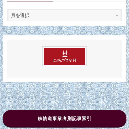
ア
ー
カ
イ
ブ
鉄軌道事業者別記事索引