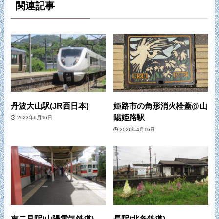
関連記事
丹波大山駅(JR西日本)
姫路市の角形消火栓蓋@山
陽姫路駅
2023年6月16日
2026年4月16日
東二見駅(山陽電気鉄道)
長駅(北条鉄道)