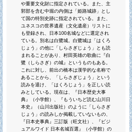
や重要文化財に指定されている。また、主
郭部を含む中堀の内側は「姫路城跡」とし
て国の特別史跡に指定されている。また、
ユネスコの世界遺産（文化遺産）リストに
も登録され、日本100名城などに選定され
ている。別名は白鷺城。白鷺城は「はくろ
じょう」の他に「しらさぎじょう」とも読
まれることがあり、村田英雄の歌曲に『白
鷺（しらさぎ）の城』というものもある。
これに対し、前出の橋本は漢学的な名称で
あることから、「しらさぎじょう」という
読みを退け、「はくろじょう」を正しい読
みとしている。現在は、『日本歴史大事
典』（小学館）、『もういちど読む山川日
本史』（山川出版社）のように「しらさぎ
じょう」の読みしか掲載していないもの、
『日本史事典』三訂版（旺文社）、『ビジ
ュアルワイド 日本名城百選』（小学館）の