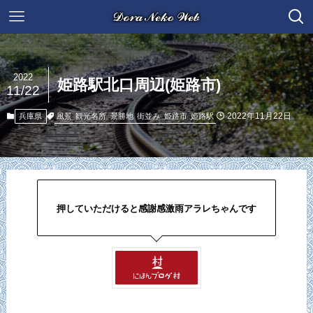
2022
姫路駅北口周辺(姫路市)
11/22
2022年11月22日
風景
観光名所
景勝地
街並み
姫路市
姫路駅
兵庫県
押していただけると感謝感激雨アラレちゃんです