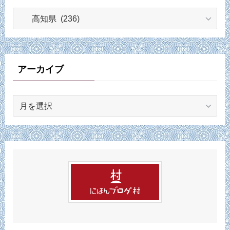
カ
テ
ゴ
リ
ー
アーカイブ
ア
ー
カ
イ
ブ