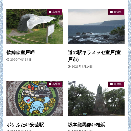
高知県
高知県
歓鯨@室戸岬
道の駅キラメッセ室戸(室
戸市)
2026年4月14日
2026年4月14日
高知県
高知県
ポケふた@安芸駅
坂本龍馬像@桂浜