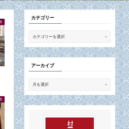
カテゴリー
県
カ
テ
ゴ
リ
ー
アーカイブ
ア
ー
カ
県
イ
ブ