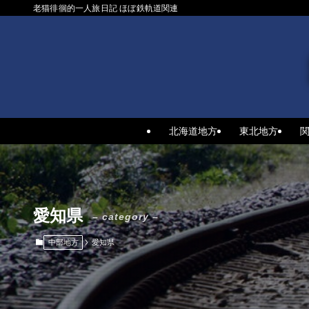
老猫徘徊的一人旅日記 ほぼ鉄軌道関連
北海道地方
東北地方
愛知県
– category –
中部地方
愛知県