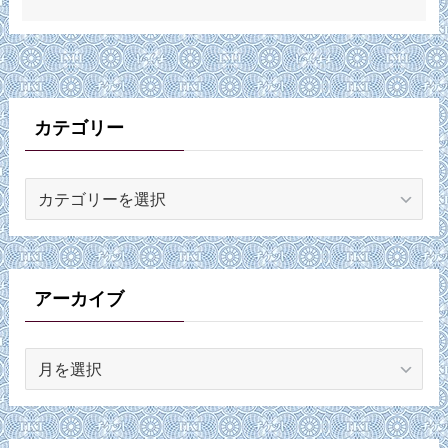
カテゴリー
カ
テ
ゴ
リ
ー
アーカイブ
ア
ー
カ
イ