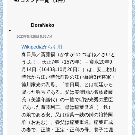
コメント一覧
（1件）
DoraNeko
2023年5月28日 5:55 AM
Wikipediaから引用
春日局／斎藤福（かすが の つぼね／さいと
う ふく、天正7年〈1579年〉 – 寛永20年9
月14日〈1643年10月26日〉）は、安土桃山
時代から江戸時代前期の江戸幕府3代将軍・
徳川家光の乳母。「春日局」とは朝廷から
賜った称号である。父は美濃国の名族斎藤
氏（美濃守護代）の一族で明智光秀の重臣
であった斎藤利三、母は稲葉良通（一鉄）
の娘である安、又は稲葉一鉄の姉の娘於阿
牟（おあむ）、養父は稲葉重通。稲葉正成
の妻で、正勝・正定・正利の母。養子に堀