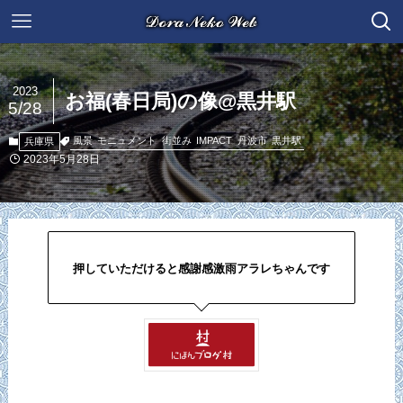
2023
お福(春日局)の像@黒井駅
5/28
風景
モニュメント
街並み
IMPACT
丹波市
黒井駅
兵庫県
2023年5月28日
押していただけると感謝感激雨アラレちゃんです