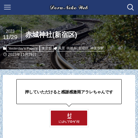
2023
赤城神社(新宿区)
11/29
風景
街並み
新宿区
神楽坂駅
Yesterday's Papers
東京都
2023年11月29日
押していただけると感謝感激雨アラレちゃんです