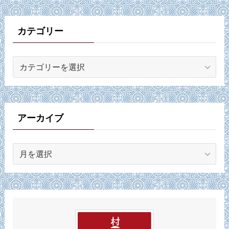
カテゴリー
カ
テ
ゴ
リ
ー
アーカイブ
ア
ー
カ
イ
ブ