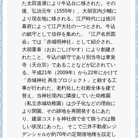
た太田道灌により牛込台に移された。その
後、弘治元年（1555年）、大胡宮内少輔に
より現在地に移される。江戸時代には徳川
幕府によって江戸大社の一つとされ、牛込
の鎮守として信仰を集めた。『江戸名所図
会』では「赤城明神社」として紹介され、
大胡重泰（おおごしげやす）により創建さ
れたこと、牛込の鎮守であり別当寺は東覚
寺（天台宗）であることなどが記されてい
る。平成21年（2009年）から22年にかけて
「赤城神社 再生プロジェクト」と銘する工
事が行われた。老朽化した社殿全体を建て
替え、当神社境内に隣接していた幼稚園
（私立赤城幼稚園）は少子化などの理由に
より閉園。その跡地を再開発するにあた
り、建築コストを神社側で全て賄うのは難
しい状況にあった。 そこで三井不動産レジ
デンシャルが約70年の定期借地権を設定し