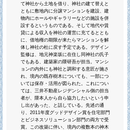
て神社から土地を借り、神社の建て替えと
ともに敷地内に分譲マンションを建設、建
物内にホールやギャラリーなどの施設を併
設するというものである。そして地代や賃
貸による収入を神社の運営に充てるととも
に、借地権の期限が来たらマンションを解
体し神社の杜に戻す予定である。デザイン
監修は、地元神楽坂に在住し同神社の氏子
でもある、建築家の隈研吾が担当。マンシ
ョンの内外にも神社と調和する意匠が施さ
れ、境内の既存樹木についても、一部につ
いては保存・活用が図られた。これについ
ては、三井不動産レジデンシャル側の担当
者が、隈本人から自ら協力したいという申
し出があった、と話している。先述の通
り、2011年度グッドデザイン賞を住宅部門
とビジネスソリューション部門の両方で受
賞。この改築に伴い、境内の複数本の神木