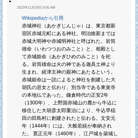
2023年11月29日 6:00 AM
Wikipediaから引用
赤城神社（あかぎじんじゃ）は、東京都新
宿区赤城元町にある神社。明治維新までは
赤城大明神や赤城明神社と呼ばれた。岩筒
雄命（いわつつおのみこと）と、相殿とし
て赤城姫命（あかぎひめのみこと）を祀
る。岩筒雄命は火の神である迦具土神より
生まれ、経津主神の親神にあたるという。
赤城姫命は一説によると神社を創建した大
胡氏の息女と伝わり、別当寺である東覚寺
の本地仏であった。鎌倉時代の正安2年
（1300年）、上野国赤城山の麓から牛込に
移住した大胡彦太郎重治により、牛込早稲
田の田島村に創建されたと伝わる。文安元
年（1444年）には、大般若経が奉納され
た。 寛正元年（1460年）、江戸城を築城し