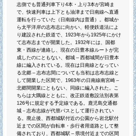
志側でも普通列車下り4本・上り3本が宮崎ま
で、快速列車は上下とも油津まで日南線へ直通
運転を行っていた（日南線内は普通）。都城か
ら太平洋岸の志布志に向かい、軽便鉄道法によ
り建設された鉄道で、1923年から1925年にかけ
て志布志までが開業した。1932年には、国都
東・西線が連絡し、現在の日豊本線ルートが完
成したのにともない、都城 – 西都城間が日豊本
線に編入されている。現在は日南線となってい
る北郷 – 志布志間についても当初は志布志線と
して開業した区間で、1963年の日南線南宮崎 –
北郷間開業にともない、同線に編入された。こ
ちらは大隅線とともに、改正鉄道敷設法別表第
126号に規定する予定線である。鹿児島交通都
城－志布志線が代替バスとして運行されてい
る。廃止後、西都城駅付近の公園から岩北駅付
近までの区間が自転車・歩行者用道路として整
備されており、西都城駅 – 県境付近までの区間