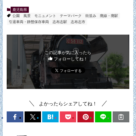
鹿児島県
公園
風景
モニュメント
テーマパーク
街並み
廃線・廃駅
引退車両・静態保存車両
志布志駅
志布志市
この記事が気に入ったら
フォローしてね！
よかったらシェアしてね！