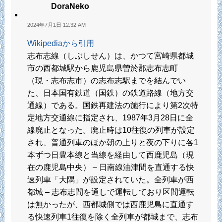
DoraNeko
2024年7月1日 12:32 AM
Wikipediaから引用
志布志線（しぶしせん）は、かつて宮崎県都城
市の西都城駅から鹿児島県曽於郡志布志町
（現・志布志市）の志布志駅までを結んでい
た、日本国有鉄道（国鉄）の鉄道路線（地方交
通線）である。国鉄再建法の施行により第2次特
定地方交通線に指定され、1987年3月28日に全
線廃止となった。廃止時は10往復の列車が設定
され、普通列車のほか朝の上りと夜の下りに各1
本ずつ日豊本線と当線を経由して西鹿児島（現
在の鹿児島中央） – 日南線油津間を直通する快
速列車「大隅」が設定されていた。全列車が西
都城 – 志布志間を通しで運転しており区間運転
は無かったが、西都城側では西鹿児島に直通す
る快速列車1往復を除く全列車が都城まで、志布