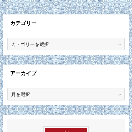
カテゴリー
カ
テ
ゴ
リ
ー
アーカイブ
ア
ー
カ
イ
ブ