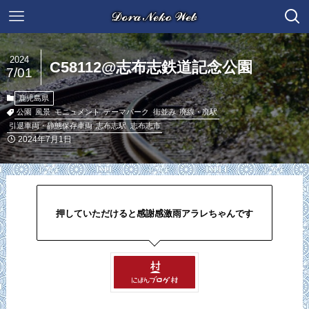
2024
C58112@志布志鉄道記念公園
7/01
鹿児島県
公園
風景
モニュメント
テーマパーク
街並み
廃線・廃駅
引退車両・静態保存車両
志布志駅
志布志市
2024年7月1日
押していただけると感謝感激雨アラレちゃんです