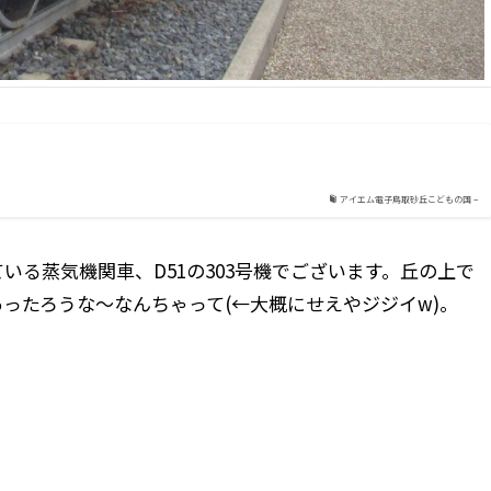
アイエム電子鳥取砂丘こどもの国 –
いる蒸気機関車、D51の303号機でございます。丘の上で
ったろうな～なんちゃって(←大概にせえやジジイw)。