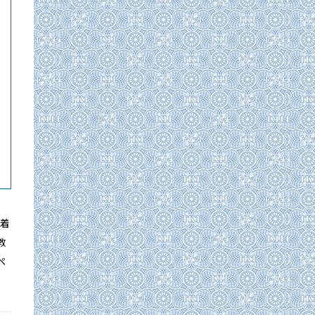
密着
教
ペ