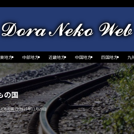
東地方
中部地方
近畿地方
中国地方
四国地方
九
もの国
こどもの国
2025年11月20日