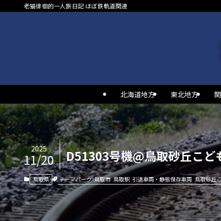
老猫徘徊的一人旅日記 ほぼ鉄軌道関連
北海道地方
東北地方
関
2025
D51303号機@鳥取砂丘こど
11/20
テーマパーク
鳥取市
鳥取駅
引退車両・静態保存車両
鳥取砂丘
鳥取県