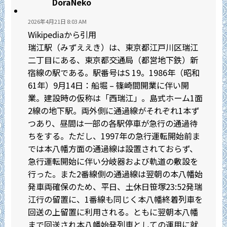
DoraNeko
2026年4月21日 8:03 AM
Wikipediaから引用
瑞江駅（みずええき）は、東京都江戸川区瑞江
二丁目にある、東京都交通局（都営地下鉄）新
宿線の駅である。駅番号はS 19。1986年（昭和
61年）9月14日：船堀 – 篠崎間開業に伴い開
業。建設時の仮称は「西瑞江」。島式ホーム1面
2線の地下駅。両外側に通過線がそれぞれ1本ず
つあり、昼間は一部の各駅停車が急行の通過待
ちをする。ただし、1997年の急行運転開始前ま
では本八幡方面の通過線は設置されておらず、
急行運転開始に伴い分岐器および軌道の敷設を
行った。また2番線側の通過線は翌朝の本八幡始
発車両確保のため、平日、土休日笹塚23:52発瑞
江行の留置に、1番線も同じく本八幡終着列車を
回送の上留置に利用される。ともに翌朝本八幡
まで回送され本八幡始発列車としての運用に就