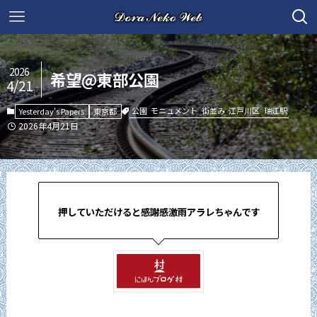
2026
希望@東部公園
4/21
公園
モニュメント
街並み
江戸川区
瑞江駅
Yesterday's Papers
東京都
2026年4月21日
押していただけると感謝感激雨アラレちゃんです