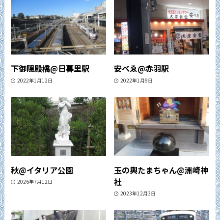
下御隠殿橋@日暮里駅
安べゑ@赤羽駅
2022年1月12日
2022年1月9日
秋@イタリア公園
玉の輿たまちゃん@洲崎神
社
2026年7月12日
2023年12月3日