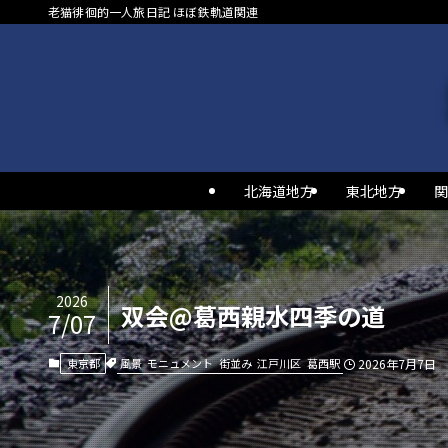
老猫徘徊的一人旅日記 ほぼ鉄軌道関連
北海道地方
東北地方
関
2026
双会@葛西親水四季の道
7/07
風景
モニュメント
街並み
江戸川区
葛西駅
東京都
2026年7月7日