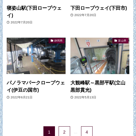
寝姿山駅(下田ロープウェ
下田ロープウェイ(下田市)
イ)
2022年7月20日
2022年7月20日
静岡県
富山県
パノラマパークロープウェ
大観峰駅～黒部平駅(立山
イ(伊豆の国市)
黒部貫光)
2022年6月21日
2022年5月13日
1
2
...
4