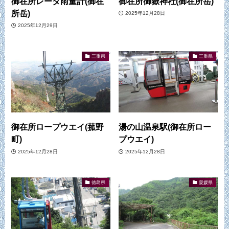
御在所レーダ雨量計(御在
御在所御嶽神社(御在所岳)
所岳)
2025年12月28日
2025年12月29日
三重県
三重県
御在所ロープウエイ(菰野
湯の山温泉駅(御在所ロー
町)
プウエイ)
2025年12月28日
2025年12月28日
徳島県
愛媛県