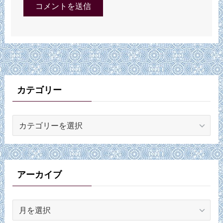
カテゴリー
カ
テ
ゴ
リ
ー
アーカイブ
ア
ー