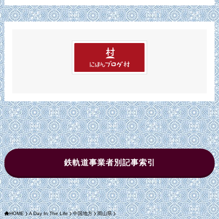
カ
イ
ブ
鉄軌道事業者別記事索引
HOME
A Day In The Life
中国地方
岡山県