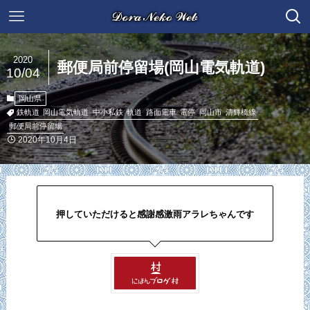
2020
郵便局前停留場(岡山電気軌道)
10/04
岡山県
鉄軌道
岡山電気軌道
中小私鉄
軌道
路面電車
電停
岡山市
清輝橋線
郵便局前停留場
2020年10月4日
押していただけると感謝感激雨アラレちゃんです