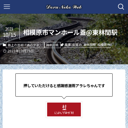
2023
相模原市マンホール蓋@東林間駅
10/15
風景
街並み
東林間駅
相模原市
路上の芸術「道のフタ」
神奈川県
2023年10月15日
押していただけると感謝感激雨アラレちゃんです