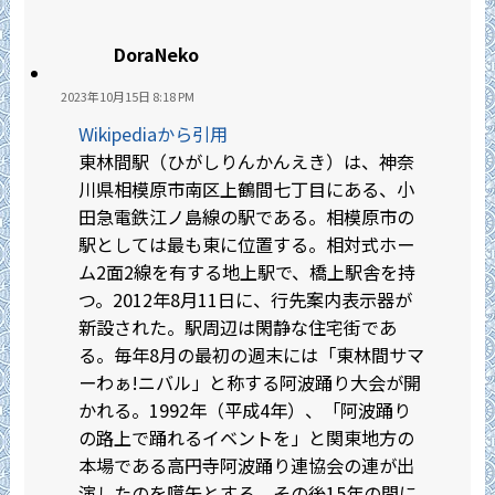
DoraNeko
2023年10月15日 8:18 PM
Wikipediaから引用
東林間駅（ひがしりんかんえき）は、神奈
川県相模原市南区上鶴間七丁目にある、小
田急電鉄江ノ島線の駅である。相模原市の
駅としては最も東に位置する。相対式ホー
ム2面2線を有する地上駅で、橋上駅舎を持
つ。2012年8月11日に、行先案内表示器が
新設された。駅周辺は閑静な住宅街であ
る。毎年8月の最初の週末には「東林間サマ
ーわぁ!ニバル」と称する阿波踊り大会が開
かれる。1992年（平成4年）、「阿波踊り
の路上で踊れるイベントを」と関東地方の
本場である高円寺阿波踊り連協会の連が出
演したのを嚆矢とする。その後15年の間に