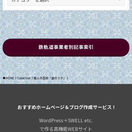
テ
ゴ
リ
ー
鉄軌道事業者別記事索引
HOME
Collection
路上の芸術「道のフタ」
おすすめホームページ＆ブログ作成サービス !
WordPress＋SWELL etc.
で作る高機能WEBサイト