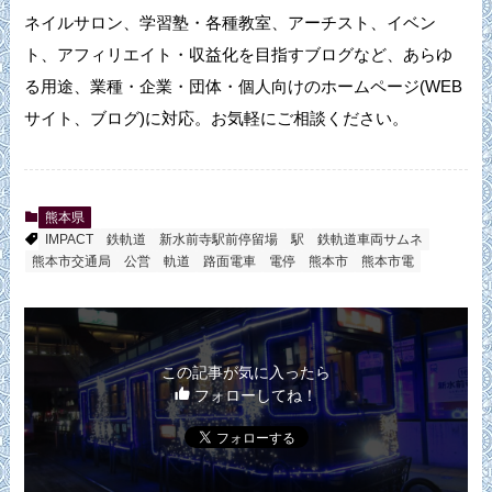
ネイルサロン、学習塾・各種教室、アーチスト、イベン
ト、アフィリエイト・収益化を目指すブログなど、あらゆ
る用途、業種・企業・団体・個人向けのホームページ(WEB
サイト、ブログ)に対応。お気軽にご相談ください。
熊本県
IMPACT
鉄軌道
新水前寺駅前停留場
駅
鉄軌道車両サムネ
熊本市交通局
公営
軌道
路面電車
電停
熊本市
熊本市電
この記事が気に入ったら
フォローしてね！