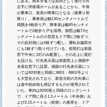
にある。熊本市電では原則として進行方向
左手に停留場ホームがあることから、中扉
が乗車口、前扉が降車口となる（後乗り前
降り）。乗車扉は幅130センチメートルで
両開き4枚折り戸、降車扉は幅85センチメ
ートルで2枚折り戸を採用。側窓は幅73セ
ンチメートルの小型窓をドア間に5枚ずつ、
その反対側には4枚ずつ配し、運転台脇部分
にも1枚ずつ取り付けている。前照灯は前面
窓下中央に1灯のみ配置し、その左上に尾灯
を設ける。行先表示器は前面窓上と側面中
央扉右窓下に設置。側面の行先表示器につ
いては9200形と同様に8801・8802号より
も大型化されており、新造当初の方向幕に
は途中経由地も併記するものが使用されて
いた。車内は9200形と同様のロングシート
で、ドア間に長さ1.3メートル（中央側）お
よび2.15メートル（前側）の座席を、ドア