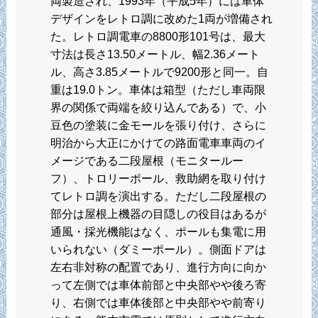
両製造され、1993年（平成5年）には車体
デザインをレトロ調に改めた1両が増備され
た。レトロ調電車の8800形101号は、最大
寸法は長さ13.50メートル、幅2.36メート
ル、高さ3.85メートルで9200形と同一。自
重は19.0トン。車体は箱型（ただし車両限
界の関係で両端を絞り込んである）で、小
豆色の塗装に金モールを張り付け、さらに
明治から大正にかけての路面電車車両のイ
メージである二段屋根（モニタールー
フ）、トロリーポール、救助網を取り付け
てレトロ調を演出する。ただし二段屋根の
部分は屋根上機器の目隠しの役目はあるが
通風・採光機能はなく、ポールも集電に用
いられない（ダミーポール）。側面ドアは
左右非対称の配置であり、進行方向に向か
って左側では車体前部と中央部やや後ろ寄
り、右側では車体後部と中央部やや前寄り