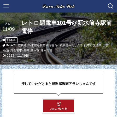
レトロ調電車101号@新水前寺駅前
2023
11/09
電停
熊本県
IMPACT
鉄軌道
新水前寺駅前停留場
駅
鉄軌道車両サムネ
熊本市交通局
公営
軌道
路面電車
電停
熊本市
熊本市電
2023年11月9日
押していただけると感謝感激雨アラレちゃんです