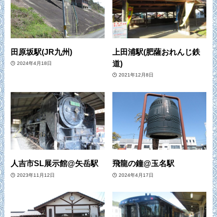
田原坂駅(JR九州)
上田浦駅(肥薩おれんじ鉄
道)
2024年4月18日
2021年12月8日
人吉市SL展示館@矢岳駅
飛龍の鐘@玉名駅
2023年11月12日
2024年4月17日