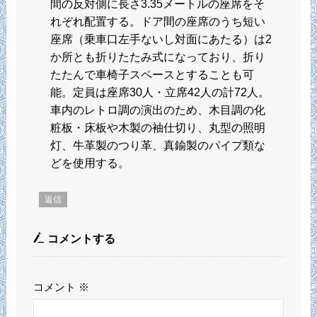
間の反対側に長さ3.35メートルの座席をそ
れぞれ配置する。ドア間の座席のうち短い
座席（乗車口左手ないし対面にあたる）は2
か所とも折りたたみ式になっており、折り
たたんで車椅子スペースとすることも可
能。定員は座席30人・立席42人の計72人。
車内のレトロ調の演出のため、木目調の化
粧板・床板や木製の袖仕切り、丸型の照明
灯、牛革製のつり革、真鍮製のパイプ類な
どを使用する。
返信
コメントする
コメント
※