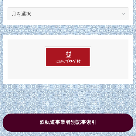
ア
ー
カ
イ
ブ
鉄軌道事業者別記事索引