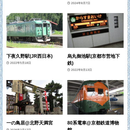
2024年9月7日
下夜久野駅(JR西日本)
烏丸御池駅(京都市営地下
鉄)
2022年5月18日
2022年9月13日
一の鳥居@北野天満宮
80系電車@京都鉄道博物
館
2026年2月17日