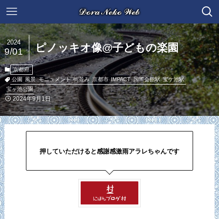
2024
ピノッキオ像@子どもの楽園
9/01
京都府
公園
風景
モニュメント
街並み
京都市
IMPACT
国際会館駅
宝ケ池駅
宝ヶ池公園
2024年9月1日
押していただけると感謝感激雨アラレちゃんです