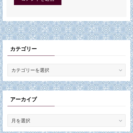
カテゴリー
カ
テ
ゴ
リ
ー
アーカイブ
ア
ー
カ