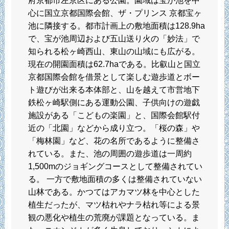
府京都市左京区にある公園。園域は宝が池を中
心に国立京都国際会館、ザ・プリンス 京都宝ヶ
池に隣接する。都市計画上の敷地面積は128.9ha
で、宝が池周辺および五山送り火の「妙法」で
知られる松ヶ崎西山、東山の山域にも広がる。
現在の開園面積は62.7haである。比叡山と国立
京都国際会館を借景として楽しむ遊歩道とボー
ト遊びが出来る本体部と、山を越えて市営地下
鉄松ヶ崎駅側にある運動公園、子供向けの遊戯
施設がある「こどもの楽園」と、国際会館駅付
近の「北園」などから成り立つ。「桜の森」や
「梅林園」など、花の名所であるように整備さ
れている。また、池の周囲の遊歩道は一周約
1,500mのジョギングコースとして整備されてい
る。 一方で敷地面積の多くは整備されていない
山林である。かつてはアカマツ林を中心とした
植生だったが、マツ枯れやナラ枯れ等による景
観の悪化や植生の荒廃が課題となっている。ま