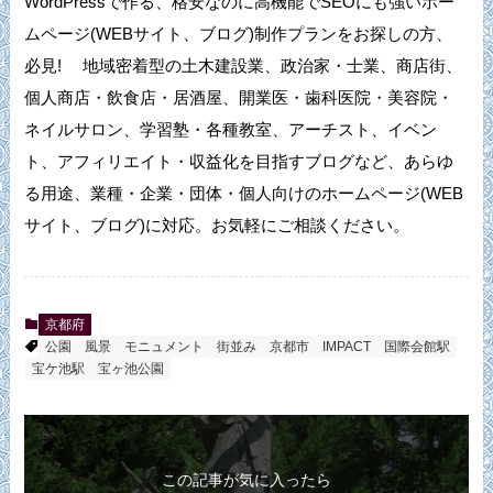
WordPressで作る、格安なのに高機能でSEOにも強いホー
ムページ(WEBサイト、ブログ)制作プランをお探しの方、
必見! 地域密着型の土木建設業、政治家・士業、商店街、
個人商店・飲食店・居酒屋、開業医・歯科医院・美容院・
ネイルサロン、学習塾・各種教室、アーチスト、イベン
ト、アフィリエイト・収益化を目指すブログなど、あらゆ
る用途、業種・企業・団体・個人向けのホームページ(WEB
サイト、ブログ)に対応。お気軽にご相談ください。
京都府
公園
風景
モニュメント
街並み
京都市
IMPACT
国際会館駅
宝ケ池駅
宝ヶ池公園
この記事が気に入ったら