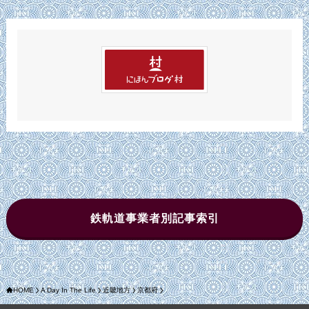
イ
ブ
鉄軌道事業者別記事索引
HOME
A Day In The Life
近畿地方
京都府