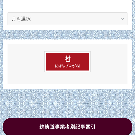
ア
ー
カ
イ
ブ
鉄軌道事業者別記事索引