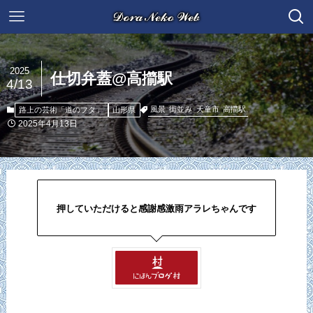
2025
仕切弁蓋@高擶駅
4/13
風景
街並み
天童市
高擶駅
路上の芸術「道のフタ」
山形県
2025年4月13日
押していただけると感謝感激雨アラレちゃんです