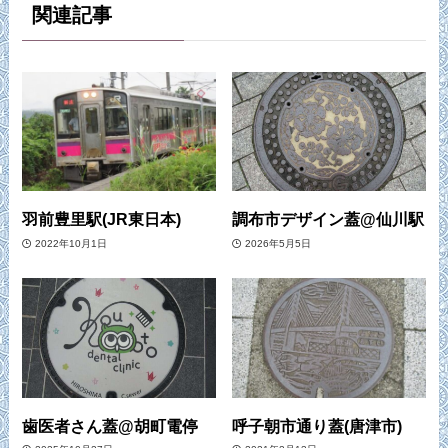
関連記事
羽前豊里駅(JR東日本)
調布市デザイン蓋@仙川駅
2022年10月1日
2026年5月5日
歯医者さん蓋@胡町電停
呼子朝市通り蓋(唐津市)