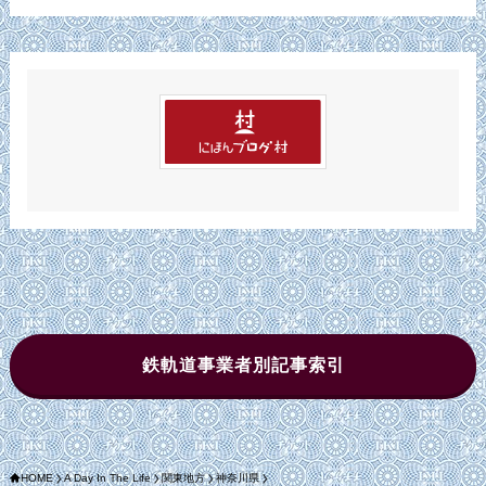
カ
イ
ブ
鉄軌道事業者別記事索引
HOME
A Day In The Life
関東地方
神奈川県