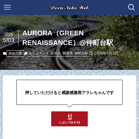
AURORA（GREEN
2026
5/03
RENAISSANCE）@仲町台駅
2026年5月3日
モニュメント
街並み
横浜市
仲町台駅
神奈川県
押していただけると感謝感激雨アラレちゃんです