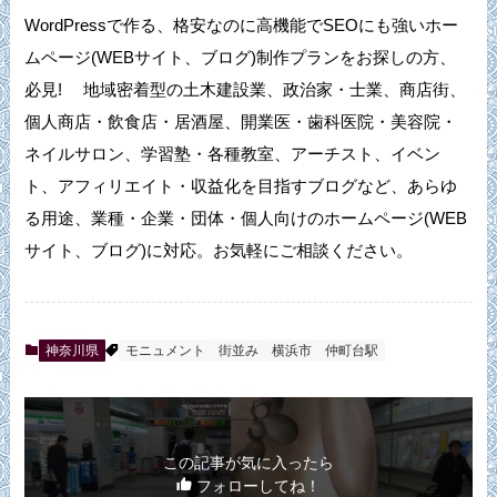
WordPressで作る、格安なのに高機能でSEOにも強いホー
ムページ(WEBサイト、ブログ)制作プランをお探しの方、
必見! 地域密着型の土木建設業、政治家・士業、商店街、
個人商店・飲食店・居酒屋、開業医・歯科医院・美容院・
ネイルサロン、学習塾・各種教室、アーチスト、イベン
ト、アフィリエイト・収益化を目指すブログなど、あらゆ
る用途、業種・企業・団体・個人向けのホームページ(WEB
サイト、ブログ)に対応。お気軽にご相談ください。
神奈川県
モニュメント
街並み
横浜市
仲町台駅
この記事が気に入ったら
フォローしてね！