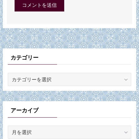
カテゴリー
カ
テ
ゴ
リ
ー
アーカイブ
ア
ー