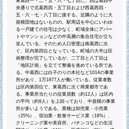
東葛西一・二・五・六・七丁目に、西は葛西中
央通りで北葛西四・五丁目および西葛西四・
五・六・七・八丁目に接する。近隣のように大
規模団地はないものの、駅周辺を中心にいわゆ
る一戸建ての住宅は少なく、町域全体にアパー
トやマンションなどの中高層の集合住宅が立ち
並んでいる。そのため人口密度は南葛西に次
ぐ、区内第四位となっている。町域の大半は区
画整理が完了しているが、二丁目と八丁目は
「地区計画」を立てて整備を進めている所であ
る。中葛西には白子のりの本社など1014の事業
所があり、1万1877人が働いている。従業者数
は区内第四位で、東葛西に次ぐ商業都市であ
る。事業所当たりの従業員数（約12人）は区内
の平均（約9人）を上回っており、中規模の事業
所が多いようである。業種は卸売業・小売業
（25%）、宿泊業・飲食サービス業（18%）、
クリーニング業や美容所、パチンコなどの生活