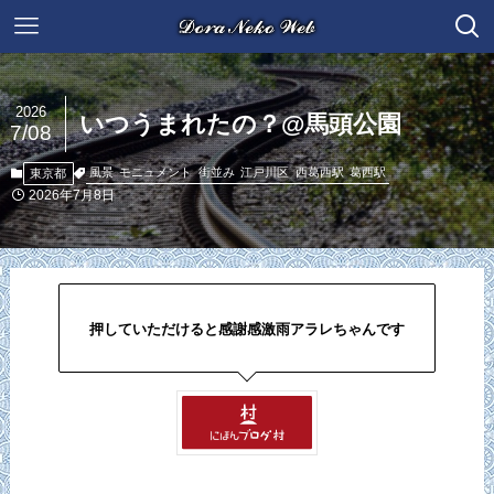
2026
いつうまれたの？@馬頭公園
7/08
風景
モニュメント
街並み
江戸川区
西葛西駅
葛西駅
東京都
2026年7月8日
押していただけると感謝感激雨アラレちゃんです