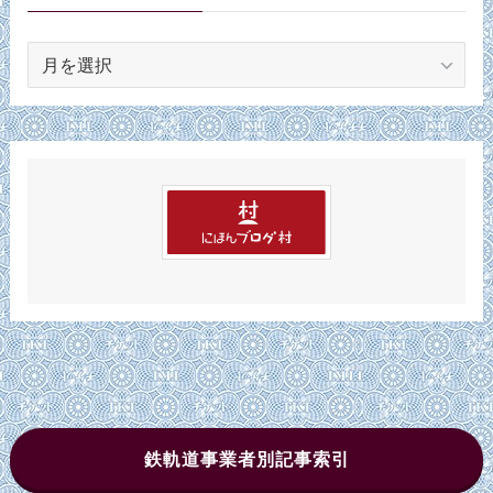
ア
ー
カ
イ
ブ
鉄軌道事業者別記事索引