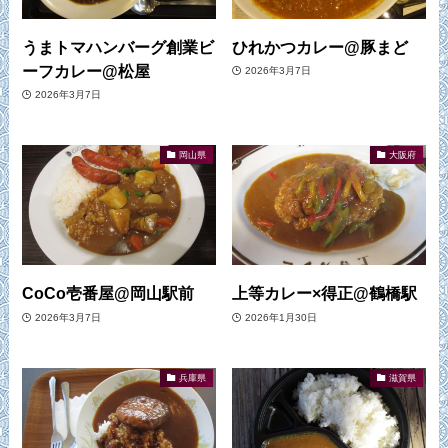
うまトマハンバーグ創業ビ
ひれかつカレー@豚まど
ーフカレー@松屋
2026年3月7日
2026年3月7日
岡山県
大阪府
CoCo壱番屋@岡山駅前
上等カレー×得正@鶴橋駅
2026年3月7日
2026年1月30日
兵庫県
滋賀県