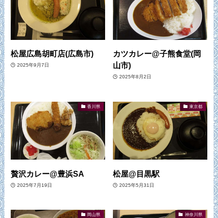
松屋広島胡町店(広島市)
カツカレー@子熊食堂(岡
山市)
2025年9月7日
2025年8月2日
香川県
東京都
贅沢カレー@豊浜SA
松屋@目黒駅
2025年7月19日
2025年5月31日
岡山県
神奈川県