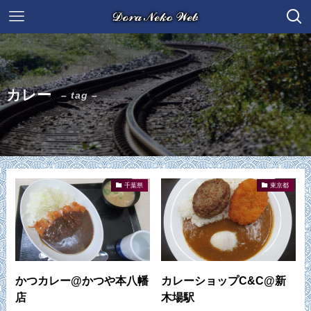
カレー
– tag –
千葉県
東京都
かつカレー@かつや本八幡
カレーショップC&C@新
店
木場駅