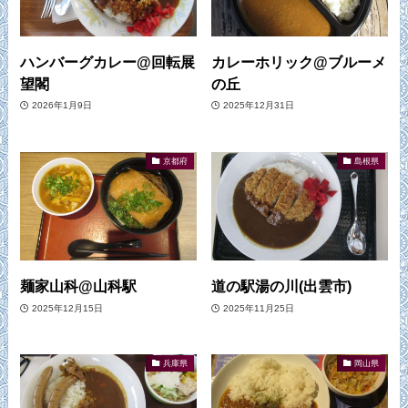
ハンバーグカレー@回転展
カレーホリック@ブルーメ
望閣
の丘
2026年1月9日
2025年12月31日
京都府
島根県
麺家山科@山科駅
道の駅湯の川(出雲市)
2025年12月15日
2025年11月25日
兵庫県
岡山県