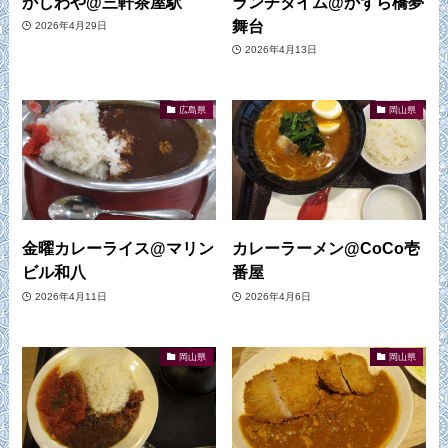
かしわや@三軒茶屋駅
ランチタイム@かずら橋夢
舞台
2026年4月29日
2026年4月13日
広島県
岡山県
金曜カレーライス@マリン
カレーラーメン@CoCo壱
ビル和八
番屋
2026年4月11日
2026年4月6日
岡山県
岡山県