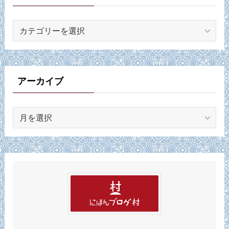
カ
テ
ゴ
リ
ー
アーカイブ
ア
ー
カ
イ
ブ