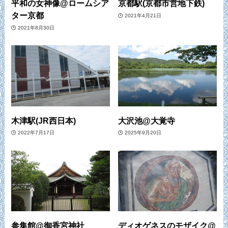
平和の女神像@ロームシア
京都駅(京都市営地下鉄)
ター京都
2021年4月21日
2021年8月30日
木津駅(JR西日本)
大沢池@大覚寺
2022年7月17日
2025年9月20日
参集館@御香宮神社
ディオゲネスのモザイク@