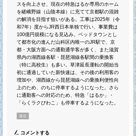
スを向上させ、現在の特急はるか専用のホーム
を嵯峨野線（山陰本線）に充てて京都駅の混雑
の解消を目指す狙いがある。工事は2025年（令
和7年）度からJR西日本単独で行い、事業費は
100億円規模になる見込み。ベッドタウンとし
て都市化の進んだ山科区内唯一のJR駅で、京
都・大阪方面への通勤通学客が多く、また滋賀
県内の湖西線各駅・琵琶湖線各駅間の乗換客
（特に高校生）も多い。草津延長運転の開始当
初に通過していた新快速は、その後の利用客の
増加や、湖西線から琵琶湖線への乗換利便性向
上のため、のちに停車するようになった。さら
に通勤客への対応のため、特急「はるか」・
「らくラクびわこ」も停車するようになった。
返信
コメントする