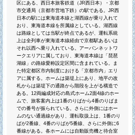
区にある、西日本旅客鉄道（JR西日本）・京都
市交通局（京都市営地下鉄）の駅である。JR西
日本の駅には東海道本線と湖西線が乗り入れて
おり、東海道本線を所属線としている。湖西線
は路線としては当駅が終点であるが、運転系統
上は全列車が東海道本線経由で京都駅あるいは
それ以西へ乗り入れている。アーバンネットワ
ークエリアに属しており、東海道本線は「琵琶
湖線」の路線愛称設定区間に含まれている。ま
た特定都区市内制度における「京都市内」エリ
アに属する。ホームは築堤上にあり、地平の改
札からは築堤下の通路から階段を上がる構造で
ある。12両編成対応の島式ホーム2面4線のホー
ムで、旅客案内上は1番のりばから4番のりばま
での番号が振られている。さらに外側にはホー
ムのない通過線があり、運転取扱上は、1番のり
ばが2番線、4番のりばが5番線、さらに外側に6
番線がある。各ホームには自動販売機と待合室