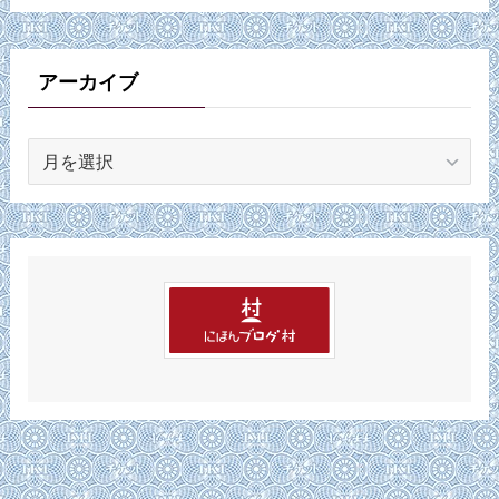
ゴ
リ
ー
アーカイブ
ア
ー
カ
イ
ブ