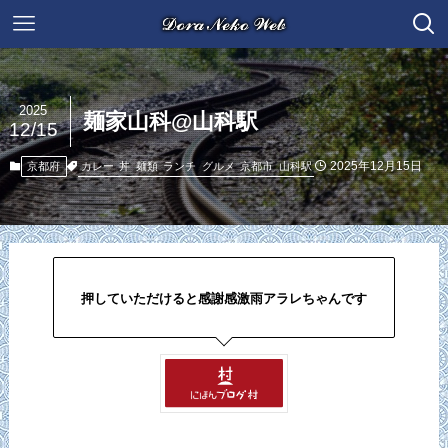
2025
麺家山科@山科駅
12/15
2025年12月15日
カレー
丼
麺類
ランチ
グルメ
京都市
山科駅
京都府
押していただけると感謝感激雨アラレちゃんです