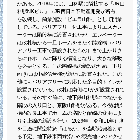
がある。2018年には、山科駅に隣接する「JR山
科駅NKビル」（JR西日本不動産開発が所有）
を改装し、商業施設「ビエラ山科」として開業
している。バリアフリー化工事によりエスカレ
ーターは階段横に設置されたが、エレベーター
は改札横から一旦ホームをまたぐ跨線橋（バリ
アフリー工事で新設されたもの）まで上がりさ
らに各ホームに降りる構造となり、大きな移動
を必要とする。この跨線橋の新設のため、下り
向きには中継信号機が新たに設置された。この
他にもバリアフリーに対応した多目的トイレが
設置されている。改札は南側に1か所設置されて
いる。そのすぐ前に、地下鉄山科駅につながる
階段の入り口と、京阪山科駅がある。今後は駅
構内改良工事でホームの増設と配線の変更によ
り引上線の新設を行い、2029年（令和11年）度
を目途に関空特急「はるか」を当駅始発着とす
る予定。地下鉄東西線沿いの観光地へのアクセ