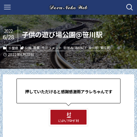
2022
子供の遊び場公園@笹川駅
6/28
公園
風景
モニュメント
街並み
IMPACT
笹川駅
東庄町
千葉県
2022年6月28日
押していただけると感謝感激雨アラレちゃんです