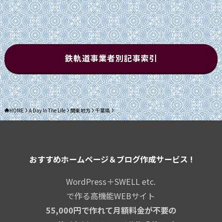
リ
ー
鉄軌道事業者別記事索引
HOME
A Day In The Life
関東地方
千葉県
おすすめホームページ＆ブログ作成サービス !
WordPress＋SWELL etc.
で作る高機能WEBサイト
55,000円で作れて月額料金が不要の