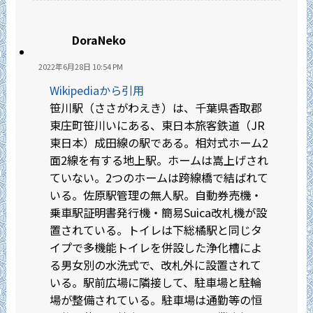
DoraNeko
2022年6月28日 10:54 PM
Wikipediaから引用
笹川駅（ささがわえき）は、千葉県香取郡
東庄町笹川いにある、東日本旅客鉄道（JR
東日本）成田線の駅である。相対式ホーム2
面2線を有する地上駅。ホームは嵩上げされ
ていない。2つのホームは跨線橋で結ばれて
いる。佐原駅管理の無人駅。自動券売機・
乗車駅証明書発行機・簡易Suica改札機が設
置されている。トイレは下総橘駅と同じタ
イプで多機能トイレを併設した浄化槽によ
る男女別の水洗式で、改札外に設置されて
いる。駅前広場に隣接して、駐車場と駐輪
場が整備されている。駐車場は通勤等の恒