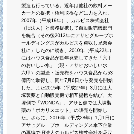
製造も行っている。近年は他社の飲料メー
カーとの提携・権利取得などに力を入れ、
2007年（平成19年）、カルピス株式会社
（旧法人）と業務提携して自動販売機部門
を統合（その後2012年にアサヒグループホ
ールディングスがカルピスを買収し兄弟会
社に）したのに続き、2010年（平成22年）
にはハウス食品が長年発売してきた「六甲
のおいしい水」（現・アサヒおいしい水
六甲）の製造・販売権をハウス食品から53
億円で取得し、同年7月6日から発売を開始
した。また2015年（平成27年）3月には大
塚製薬と自動販売機で相互提携を結び、大
塚側で「WONDA」、アサヒ側では大塚製
薬の「ポカリスエット」の販売を開始し
た。さらに、2016年（平成28年）1月1日に
アサヒグループホールディングス傘下企業
の再編で旧法人のカルピス株式会社を吸収