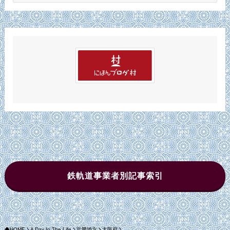
カ
イ
ブ
鉄軌道事業者別記事索引
HOME
A Day In The Life
近畿地方
大阪府