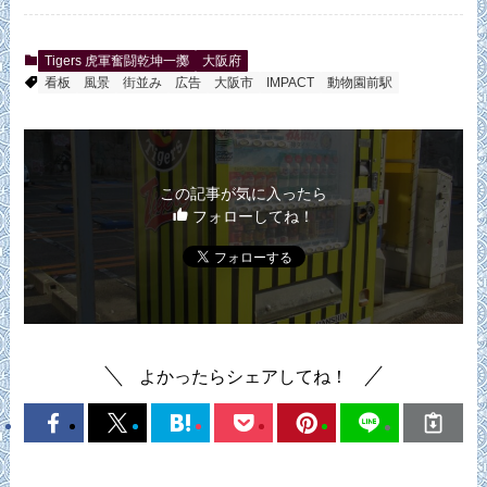
Tigers 虎軍奮闘乾坤一擲
大阪府
看板
風景
街並み
広告
大阪市
IMPACT
動物園前駅
この記事が気に入ったら
フォローしてね！
よかったらシェアしてね！