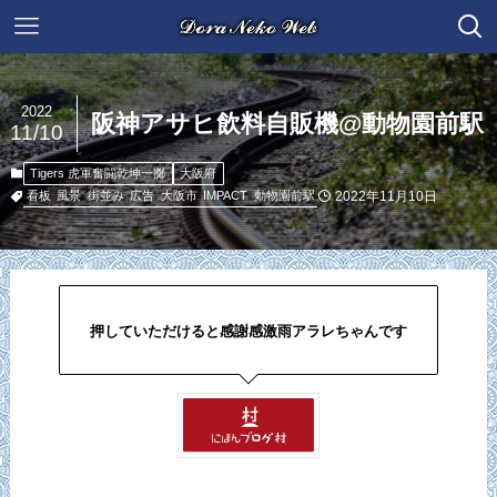
2022
阪神アサヒ飲料自販機@動物園前駅
11/10
Tigers 虎軍奮闘乾坤一擲
大阪府
2022年11月10日
看板
風景
街並み
広告
大阪市
IMPACT
動物園前駅
押していただけると感謝感激雨アラレちゃんです