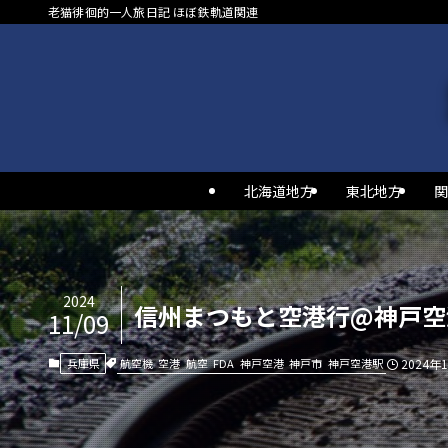
老猫徘徊的一人旅日記 ほぼ鉄軌道関連
北海道地方
東北地方
関
2024
信州まつもと空港行@神戸空
11/09
航空機
空港
航空
FDA
神戸空港
神戸市
神戸空港駅
兵庫県
2024年