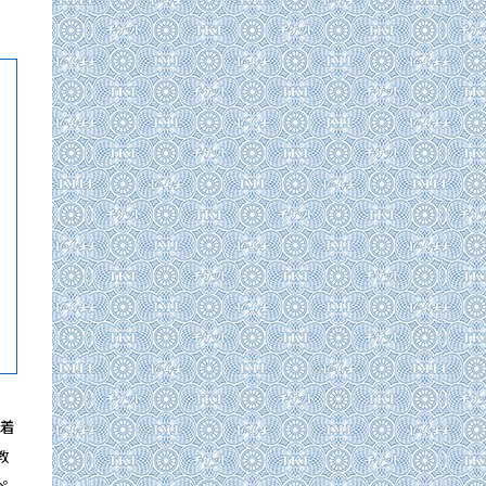
密着
教
ペ