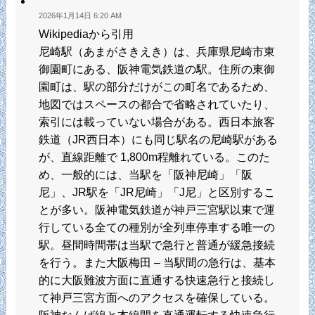
2026年1月14日 6:20 AM
Wikipediaから引用
尼崎駅（あまがさきえき）は、兵庫県尼崎市東
御園町にある、阪神電気鉄道の駅。住所の東御
園町は、駅の部分だけがこの町名であるため、
地図ではスペースの都合で省略されていたり、
索引には載っていない場合がある。西日本旅客
鉄道（JR西日本）にも同じ駅名の尼崎駅がある
が、直線距離で 1,800m程離れている。このた
め、一般的には、当駅を「阪神尼崎」「阪
尼」、JR駅を「JR尼崎」「J尼」と区別するこ
とが多い。阪神電気鉄道が神戸三宮駅以東で運
行している全ての種別が全列車停車する唯一の
駅。昼間時間帯は当駅で急行と普通が緩急接続
を行う。また大阪梅田 – 当駅間の急行は、基本
的に大阪難波方面に直通する快速急行と接続し
て神戸三宮方面へのアクセスを確保している。