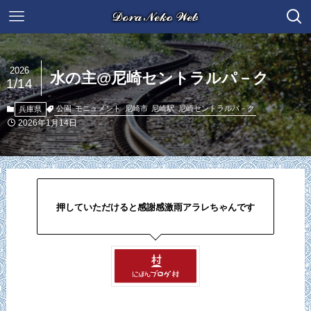
2026
水の主@尼崎セントラルパ－ク
1/14
公園
モニュメント
尼崎市
尼崎駅
尼崎セントラルパ－ク
兵庫県
2026年1月14日
押していただけると感謝感激雨アラレちゃんです