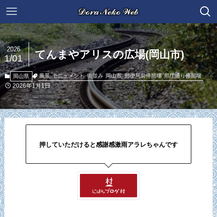
2026
てんまやアリスの広場(岡山市)
1/01
風景
モニュメント
街並み
岡山市
郵便局前停留場
県庁通り停留場
岡山県
2026年1月1日
押していただけると感謝感激雨アラレちゃんです