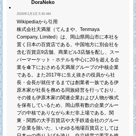
DoraNeko
2026年1月1日 5:30 AM
Wikipediaから引用
株式会社天満屋（てんまや、Tenmaya
Company, Limited）は、岡山県岡山市に本社を
置く日本の百貨店である。中国地方に別会社を
含む百貨店9店舗、商業ビル3店舗を配し、スー
パーマーケット・ホテルを中心に20を超える企
業を傘下におさめる天満屋グループの中核企業
である。また2017年に生え抜きの役員から社
長・会長が就任するまでは創業者一族である伊
原木家が社長を務める同族経営を行っており、
その後も伊原木家の関連企業および人物が株式
を保有しているため、岡山県有数の企業グルー
プの中核でありながら未だ非上場である。関
東・関西の大手百貨店や大手鉄道会社のグルー
プ企業を除いた、いわゆる地場百貨店としては
日本一の売り上げを誇り、自立経営で黒字を維