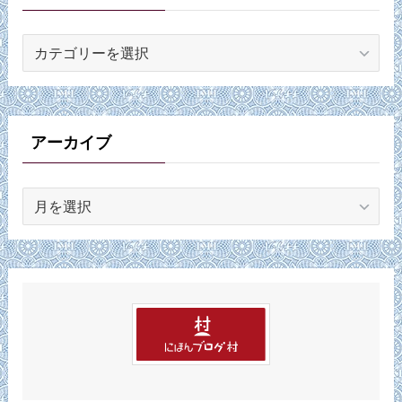
カ
テ
ゴ
リ
ー
アーカイブ
ア
ー
カ
イ
ブ