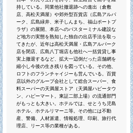
持している。同業他社撤退跡への進出（倉敷
店、高松天満屋）や郊外型百貨店（広島アルパ
ーク、広島緑井、米子しんまち、福山ポートプ
ラザ）の展開、本店へのバスターミナル建設な
ど地方の実態を熟知した独自の出店手法を取っ
てきたが、近年は高松天満屋・広島アルパーク
店を閉店、広島八丁堀店も他社へ一括賃貸し事
実上撤退するなど、拡大一辺倒だった店舗網を
縮小し今後の生き残りを図っている。その他、
ロフトのフランチャイジーも営んでいる。百貨
店以外のグループ会社として総合スーパー、食
料スーパーの天満屋ストア（天満屋ハピータウ
ン、ハピーマート。東証二部上場）の流通部門
がもっとも大きい。ホテルでは、せとうち児島
ホテル、ホテルリマーニ等。その他には不動
産、警備、人材派遣、情報処理、印刷、旅行代
理店、リース等の業種がある。