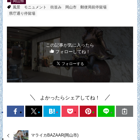
岡山県
風景
モニュメント
街並み
岡山市
郵便局前停留場
県庁通り停留場
この記事が気に入ったら
フォローしてね！
よかったらシェアしてね！
マライカBAZAAR(岡山市)