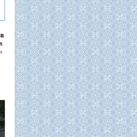
密着
教
ペ