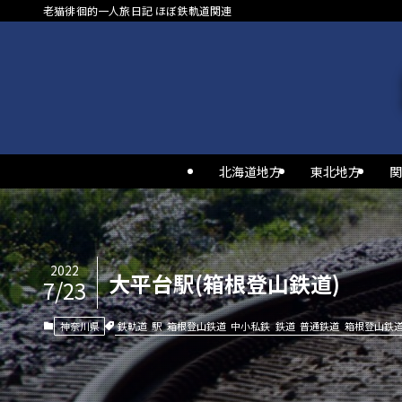
老猫徘徊的一人旅日記 ほぼ鉄軌道関連
北海道地方
東北地方
関
2022
大平台駅(箱根登山鉄道)
7/23
鉄軌道
駅
箱根登山鉄道
中小私鉄
鉄道
普通鉄道
箱根登山鉄
神奈川県