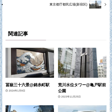
東京都庁都民広場(新宿区)
関連記事
冨嶽三十六景@錦糸町駅
荒川水位タワー@亀戸駅前
公園
2024年1月9日
2023年11月25日