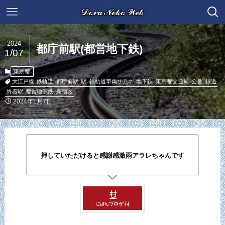
2024
都庁前駅(都営地下鉄)
1/07
東京都
大江戸線
鉄軌道
都庁前駅
駅
鉄軌道車両サムネ
地下鉄
東京都交通局
公営
鉄道
終着駅
都営地下鉄
新宿区
2024年1月7日
押していただけると感謝感激雨アラレちゃんです