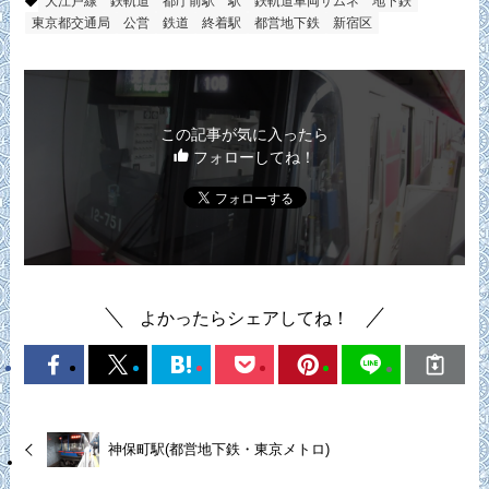
大江戸線
鉄軌道
都庁前駅
駅
鉄軌道車両サムネ
地下鉄
東京都交通局
公営
鉄道
終着駅
都営地下鉄
新宿区
この記事が気に入ったら
フォローしてね！
よかったらシェアしてね！
神保町駅(都営地下鉄・東京メトロ)