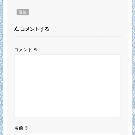
返信
コメントする
コメント
※
名前
※