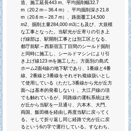
造、施工延長443 m、平均掘削幅32.7
m（20.2 m – 36.4 m）、平均掘削深さ21.8
m（20.6 m – 28.7 m）、路面覆工14,500
m2、掘削土量284,000 m3にも及び、大規模
な工事となった。当駅光が丘寄りの引き上
げ線部は、駅開削工事とは別工区となる、
都庁前駅 – 西新宿五丁目間のシールド掘削
と同時に施工し、シールドマシンにより引
き上げ線123 mを施工した。方面別の島式
ホーム2面4線の地下駅であり、1番線と4番
線、2番線と3番線をそれぞれ複線扱いとし
て使用している（ただし3番線から光が丘方
面へは基本的発着しない）。大江戸線の項
でも触れているが、同路線の運転系統は光
が丘から当駅を一旦通り、六本木、大門、
両国、飯田橋を経由し再度当駅に戻ってく
る。そして折り返し同じ経路で光が丘に戻
るという6の字で運行している。すなわち、