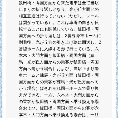
飯田橋・両国方面から来た電車は全て当駅
止まりの折り返しとなり、光が丘方面との
相互直通は行っていない（ただし、レール
は繋がっている）。これは車両の向きが反
転することにも関係している。飯田橋・両
国方面への折り返しは、3番線降車ホームに
到着後、光が丘方の引き上げ線に回送し、2
番線ホームに入線する形で行っている。六
本木・大門方面と飯田橋・両国方面（練
馬・光が丘方面からの乗客が飯田橋・両国
方面へ向かう場合）および、当駅止まり降
車ホームと練馬・光が丘方面（飯田橋・両
国方面からの乗客が練馬・光が丘方面へ向
かう場合）はそれぞれ同一ホームで乗り換
えができる。一方、六本木・大門方面から
の乗客が飯田橋・両国方面へ乗り換える場
合および、飯田橋・両国方面からの客が六
本木・大門方面へ乗り換える場合は、一旦