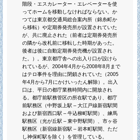
階段・エスカレーター・エレベーターを使
ってホームを移動しなければならない。か
つては東京都交通局総合案内所（錦糸町か
ら移転）や定期券発売所が設置されていた
が、共に廃止された（前者は定期券発売所
の隣から改札前に移転した時期があった。
後者は後に自動定期券発売機が設置され
た。）。東京都庁舎への出入り口が設けら
れているが、2004年4月から2008年8月まで
はテロ事件を理由に閉鎖されていた（2005
年4月から7月にかけいったん解除）。出入
口は、平日の都庁業務時間内に開放され
る。都庁前駅務管区の所在駅であり、都庁
前駅務区（中野坂上駅 – 大江戸線新宿駅間
および新宿西口駅 – 牛込柳町駅間）、練馬
駅務区（光が丘駅 – 東中野駅間）、市ヶ谷
駅務区（新宿線新宿駅 – 岩本町駅間、ただ
し神保町駅を除く）を管理している。