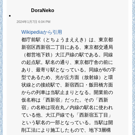
DoraNeko
2024年1月7日 6:04 PM
Wikipediaから引用
都庁前駅（とちょうまええき）は、東京都
新宿区西新宿二丁目にある、東京都交通局
（都営地下鉄）大江戸線の駅である。同線
の起点駅。駅名の通り、東京都庁舎の前に
あり、最寄り駅となっている。同線が6の字
型であるため、光が丘方面（放射線）と環
状線との接続駅で、新宿西口・飯田橋方面
からの列車は当駅止まりとなる。開業前の
仮名称は「西新宿」だった。その「西新
宿」の名称は現在丸ノ内線の駅名に使われ
ている他、大江戸線でも「西新宿五丁目」
という駅名の一部となっている。当駅は開
削工法により施工したもので、地下3層構