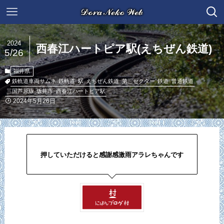
2024
西春江ハートピア駅(えちぜん鉄道)
5/26
福井県
鉄軌道車両サムネ
鉄軌道
駅
えちぜん鉄道
第三セクター
鉄道
普通鉄道
三国芦原線
坂井市
西春江ハートピア駅
2024年5月26日
押していただけると感謝感激雨アラレちゃんです