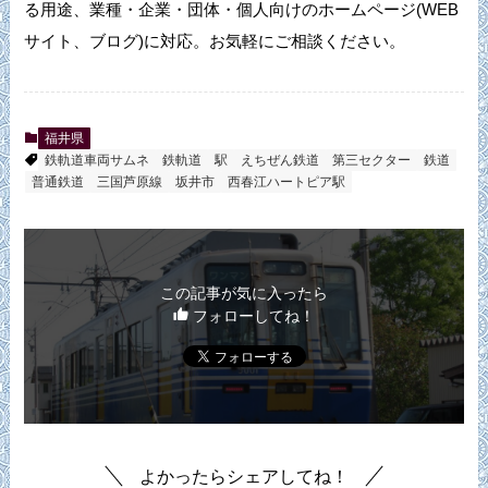
る用途、業種・企業・団体・個人向けのホームページ(WEB
サイト、ブログ)に対応。お気軽にご相談ください。
福井県
鉄軌道車両サムネ
鉄軌道
駅
えちぜん鉄道
第三セクター
鉄道
普通鉄道
三国芦原線
坂井市
西春江ハートピア駅
この記事が気に入ったら
フォローしてね！
よかったらシェアしてね！