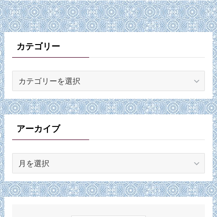
カテゴリー
カ
テ
ゴ
リ
ー
アーカイブ
ア
ー
カ
イ
ブ