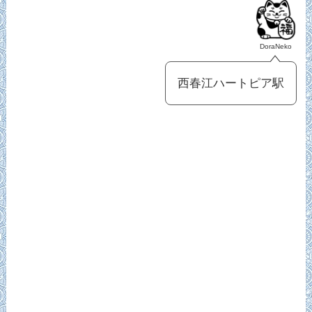
DoraNeko
西春江ハートピア駅