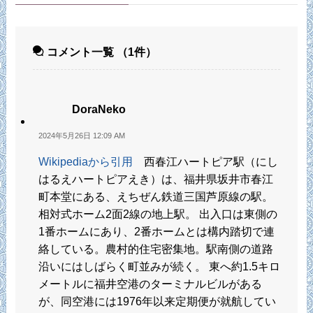
コメント一覧
（1件）
DoraNeko
2024年5月26日 12:09 AM
Wikipediaから引用
西春江ハートピア駅（にし
はるえハートピアえき）は、福井県坂井市春江
町本堂にある、えちぜん鉄道三国芦原線の駅。
相対式ホーム2面2線の地上駅。 出入口は東側の
1番ホームにあり、2番ホームとは構内踏切で連
絡している。農村的住宅密集地。駅南側の道路
沿いにはしばらく町並みが続く。 東へ約1.5キロ
メートルに福井空港のターミナルビルがある
が、同空港には1976年以来定期便が就航してい