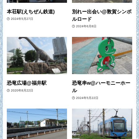
本荘駅(えちぜん鉄道)
別れー出会い@敦賀シンボ
ルロード
2024年5月27日
2024年6月8日
恐竜広場@福井駅
恐竜串w@ハーモニーホー
ル
2020年8月22日
2024年5月22日