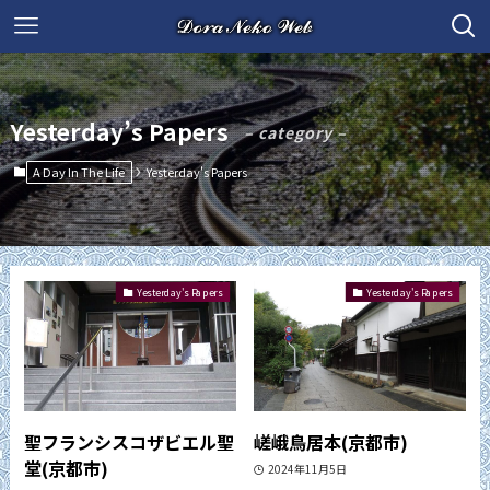
Yesterday’s Papers
– category –
A Day In The Life
Yesterday's Papers
Yesterday's Papers
Yesterday's Papers
聖フランシスコザビエル聖
嵯峨鳥居本(京都市)
堂(京都市)
2024年11月5日