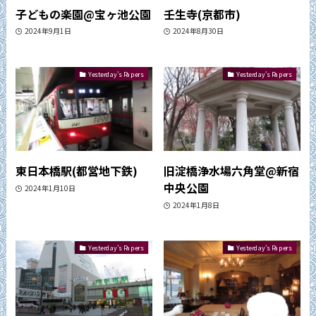
子どもの楽園@宝ヶ池公園
壬生寺(京都市)
2024年9月1日
2024年8月30日
Yesterday's Papers
Yesterday's Papers
東日本橋駅(都営地下鉄)
旧淀橋浄水場六角堂@新宿
中央公園
2024年1月10日
2024年1月8日
Yesterday's Papers
Yesterday's Papers