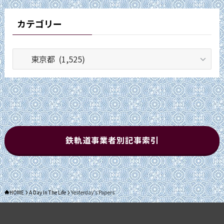
カテゴリー
カ
テ
ゴ
リ
ー
鉄軌道事業者別記事索引
HOME
A Day In The Life
Yesterday's Papers