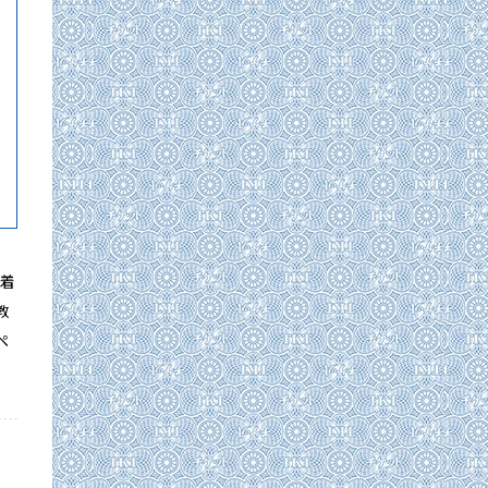
密着
教
ペ