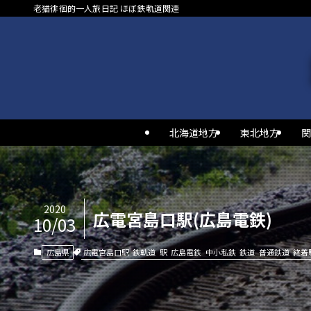
老猫徘徊的一人旅日記 ほぼ鉄軌道関連
北海道地方
東北地方
関
2020
広電宮島口駅(広島電鉄)
10/03
広電宮島口駅
鉄軌道
駅
広島電鉄
中小私鉄
鉄道
普通鉄道
終着
広島県