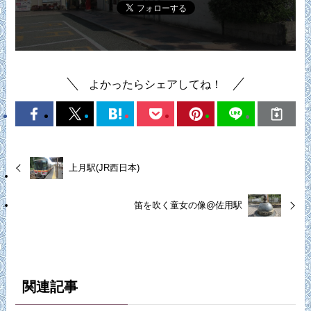
よかったらシェアしてね！
上月駅(JR西日本)
笛を吹く童女の像@佐用駅
関連記事