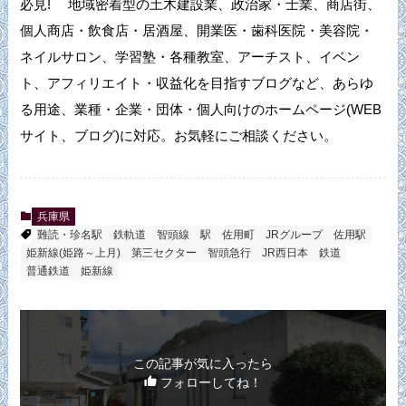
必見! 地域密着型の土木建設業、政治家・士業、商店街、
個人商店・飲食店・居酒屋、開業医・歯科医院・美容院・
ネイルサロン、学習塾・各種教室、アーチスト、イベン
ト、アフィリエイト・収益化を目指すブログなど、あらゆ
る用途、業種・企業・団体・個人向けのホームページ(WEB
サイト、ブログ)に対応。お気軽にご相談ください。
兵庫県
難読・珍名駅
鉄軌道
智頭線
駅
佐用町
JRグループ
佐用駅
姫新線(姫路～上月)
第三セクター
智頭急行
JR西日本
鉄道
普通鉄道
姫新線
この記事が気に入ったら
フォローしてね！