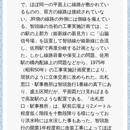
で、ほぼ同一の平面上に線路が敷かれてい
るものの、双方の線路は接続されていな
い。JR側の線路の外側には側線を備えてい
る。智頭線の当初の工事実施計画では、こ
の駅の上郡方（姫新線の新見方）に「山脇
信号場」を設置して智頭線が姫新線に合流
し、佐用駅で再度分岐する計画となってい
た。しかし線路容量や保安上の問題、佐用
駅の構内配線上の問題などから、1975年
（昭和50年）の工事実施計画変更により、
現状のように立体交差に改められた。出札
窓口・駅事務所は智頭急行1番線の真下にあ
り、盛土区間だが、平面図だけ見ればまる
で高架駅のような配置である。「出札窓
口・駅事務所」は、駅前広場より2メートル
程度低く階段を十数段降りる様になってお
り洪水時には水没した事もあった。智頭急
行の開業1年程度前に改装工事によってほぼ