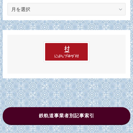
ア
ー
カ
イ
ブ
鉄軌道事業者別記事索引