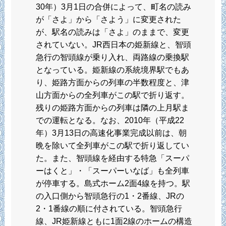
30年）3月1日の合併によって、町名の読み
が「さよ」から「さよう」に変更された
が、駅名の読みは「さよ」のままで、変更
されていない。JR西日本の姫新線と、智頭
急行の智頭線が乗り入れ、両路線の乗換駅
となっている。姫新線の系統境界駅でもあ
り、姫路方面からの列車の半数程度と、津
山方面からの全列車がこの駅で折り返す。
残りの姫路方面からの列車は隣の上月駅ま
での運転となる。なお、2010年（平成22
年）3月13日の高速化事業完成以前は、朝
晩を除いて全列車がこの駅で折り返してい
た。また、智頭線を経由する特急「スーパ
ーはくと」・「スーパーいなば」も全列車
が停車する。島式ホーム2面4線を持つ。駅
の入口側から智頭急行の1・2番線、JRの
2・1番線の順に付されている。智頭急行
線、JR姫新線ともに1面2線のホームの構造