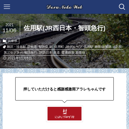
2021
佐用駅(JR西日本・智頭急行)
11/06
兵庫県
難読・珍名駅
鉄軌道
智頭線
駅
佐用町
JRグループ
佐用駅
姫新線(姫路～上月)
第三セクター
智頭急行
JR西日本
鉄道
普通鉄道
姫新線
2021年11月6日
押していただけると感謝感激雨アラレちゃんです