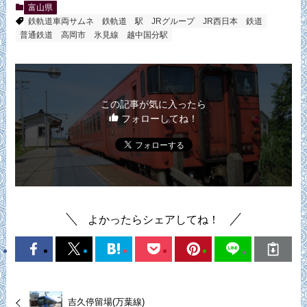
富山県
鉄軌道車両サムネ
鉄軌道
駅
JRグループ
JR西日本
鉄道
普通鉄道
高岡市
氷見線
越中国分駅
この記事が気に入ったら
フォローしてね！
よかったらシェアしてね！
吉久停留場(万葉線)