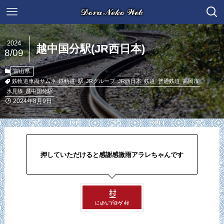
2024
越中国分駅(JR西日本)
8/09
富山県
鉄軌道車両サムネ
鉄軌道
駅
JRグループ
JR西日本
鉄道
普通鉄道
高岡市
氷見線
越中国分駅
2024年8月9日
押していただけると感謝感激雨アラレちゃんです