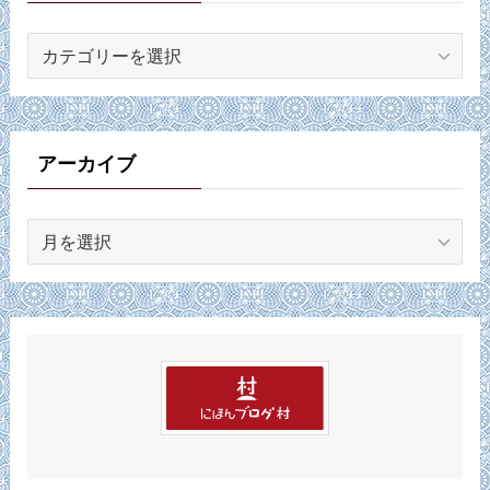
カ
テ
ゴ
リ
ー
アーカイブ
ア
ー
カ
イ
ブ