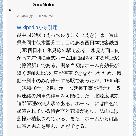
DoraNeko
2024年8月9日 10:36 PM
Wikipediaから引用
越中国分駅（えっちゅうこくぶえき）は、富山
県高岡市伏木国分二丁目にある西日本旅客鉄道
（JR西日本）氷見線の駅である。氷見方面に向
かって左側に単式ホーム1面1線を有する地上駅
（停留所）である。開業当初はホーム有効長が
短く3輌以上の列車が停車できなかったため、気
動車列車のみが停車する駅であったが、1965年
（昭和40年）2月にホーム延長工事が行われ、5
輌連結の列車の停車を可能にした。北陸広域鉄
道部管理の無人駅である。ホーム上には白色で
塗装されている待合室と花壇があり、法面には
芝桜が植栽されている。また、ホームからは富
山湾と男岩を望むことができる。