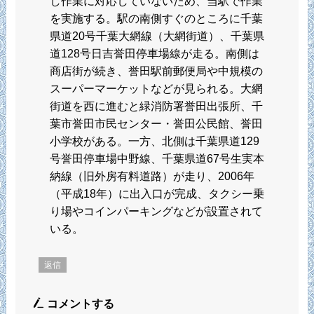
し作業に対応していないため、当駅で作業
を実施する。駅の南側すぐのところに千葉
県道20号千葉大網線（大網街道）、千葉県
道128号日吉誉田停車場線が走る。南側は
商店街が続き、誉田駅前郵便局や中規模の
スーパーマーケットなどが見られる。大網
街道を西に進むと緑消防署誉田出張所、千
葉市誉田市民センター・誉田公民館、誉田
小学校がある。一方、北側は千葉県道129
号誉田停車場中野線、千葉県道67号生実本
納線（旧外房有料道路）が走り、2006年
（平成18年）に出入口が完成、タクシー乗
り場やコインパーキングなどが設置されて
いる。
返信
コメントする