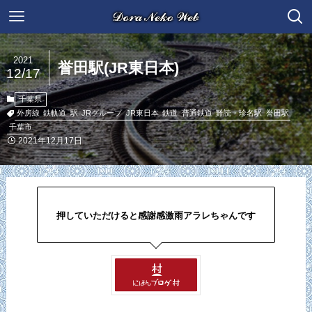
2021
誉田駅(JR東日本)
12/17
千葉県
外房線
鉄軌道
駅
JRグループ
JR東日本
鉄道
普通鉄道
難読・珍名駅
誉田駅
千葉市
2021年12月17日
押していただけると感謝感激雨アラレちゃんです