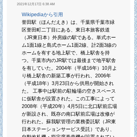
2021年12月17日 6:38 AM
Wikipediaから引用
誉田駅（ほんだえき）は、千葉県千葉市緑
区誉田町二丁目にある、東日本旅客鉄道
（JR東日本）外房線の駅である。単式ホー
ム1面1線と島式ホーム1面2線、計2面3線の
ホームを有する地上駅で、橋上駅舎を持
つ。千葉市内のJR駅では最後まで地平駅舎
を有していた。2004年（平成16年）10月よ
り橋上駅舎の新築工事が行われ、2006年
（平成18年）3月23日から供用が開始され
た。 工事中は駅前の駐輪場の空きスペース
に仮駅舎が設置された。この工事によって
2008年（平成20年）4月5日に北口駅前広場
が新設され、既存の南口駅前広場は改修が
行われた。蘇我駅管理の業務委託駅（JR東
日本ステーションサービス受託）であり、
自動改札機・指定席券売機が設置されてい