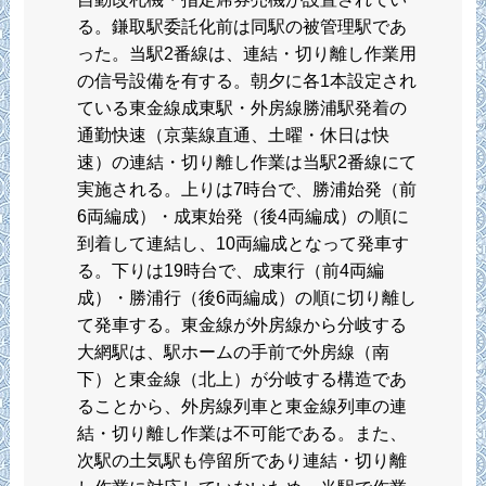
る。鎌取駅委託化前は同駅の被管理駅であ
った。当駅2番線は、連結・切り離し作業用
の信号設備を有する。朝夕に各1本設定され
ている東金線成東駅・外房線勝浦駅発着の
通勤快速（京葉線直通、土曜・休日は快
速）の連結・切り離し作業は当駅2番線にて
実施される。上りは7時台で、勝浦始発（前
6両編成）・成東始発（後4両編成）の順に
到着して連結し、10両編成となって発車す
る。下りは19時台で、成東行（前4両編
成）・勝浦行（後6両編成）の順に切り離し
て発車する。東金線が外房線から分岐する
大網駅は、駅ホームの手前で外房線（南
下）と東金線（北上）が分岐する構造であ
ることから、外房線列車と東金線列車の連
結・切り離し作業は不可能である。また、
次駅の土気駅も停留所であり連結・切り離