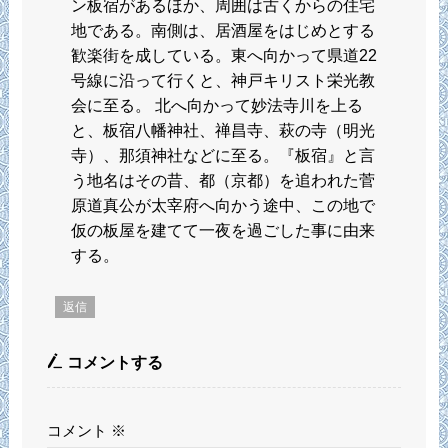
ン板宿があるほか、周囲は古くからの住宅
地である。南側は、居酒屋をはじめとする
歓楽街を成している。東へ向かって県道22
号線に沿って行くと、神戸キリスト栄光教
会に至る。 北へ向かって妙法寺川を上る
と、板宿八幡神社、禅昌寺、萩の寺（明光
寺）、那須神社などに至る。『板宿』と言
う地名はその昔、都（京都）を追われた菅
原道真公が太宰府へ向かう途中、この地で
仮の板屋を建てて一夜を過ごした事に由来
する。
返信
コメントする
コメント
※