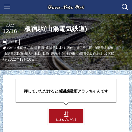
2022
板宿駅(山陽電気鉄道)
12/16
兵庫県
鉄軌道車両サムネ
鉄軌道
山陽電鉄本線(西代～東二見)
駅
山陽電鉄本線
山陽電気鉄道
準大手私鉄
鉄道
普通鉄道
神戸市
山陽電気鉄道本線
板宿駅
2022年12月16日
押していただけると感謝感激雨アラレちゃんです