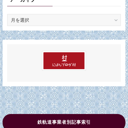
ア
ー
カ
イ
ブ
鉄軌道事業者別記事索引