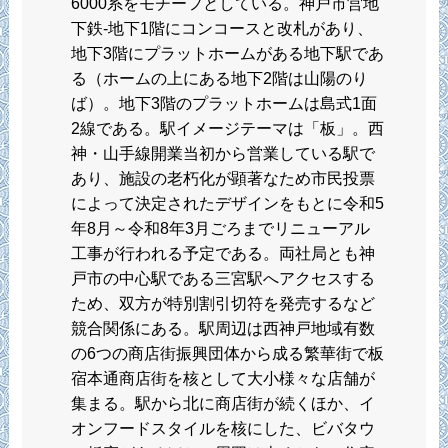
6000系をモチーフとしている。神戸市営地
下鉄-地下1階にコンコースと改札があり、
地下3階にプラットホームがある地下駅であ
る（ホームの上にある地下2階は山陽のり
ば）。地下3階のプラットホームは島式1面
2線である。駅イメージテーマは「板」。西
神・山手線開業当初から営業している駅で
あり、施設の老朽化が顕著なため市民投票
によって決定されたデザインをもとに令和5
年8月～令和8年3月ごろまでリニューアル
工事が行われる予定である。両社局とも神
戸市の中心駅である三宮駅へアクセスする
ため、双方が特別割引切符を発売するなど
競合関係にある。駅周辺は西神戸地域有数
の6つの商店街振興団体から成る繁華街で板
宿本通商店街を核として大小様々な店舗が
集まる。駅から北に商店街が続くほか、イ
オンフードスタイルを核にした、ビバタウ