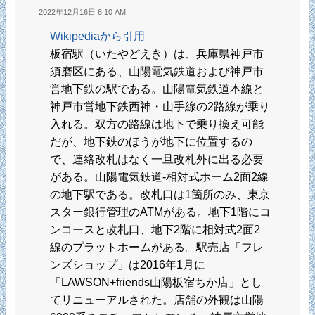
2022年12月16日 6:10 AM
Wikipediaから引用
板宿駅（いたやどえき）は、兵庫県神戸市
須磨区にある、山陽電気鉄道および神戸市
営地下鉄の駅である。山陽電気鉄道本線と
神戸市営地下鉄西神・山手線の2路線が乗り
入れる。双方の路線は地下で乗り換え可能
だが、地下鉄のほうが地下に位置するの
で、連絡改札はなく一旦改札外に出る必要
がある。山陽電気鉄道-相対式ホーム2面2線
の地下駅である。改札口は1箇所のみ、東京
スター銀行管理のATMがある。地下1階にコ
ンコースと改札口、地下2階に相対式2面2
線のプラットホームがある。駅売店「フレ
ンズショップ」は2016年1月に
「LAWSON+friends山陽板宿ちか店」とし
てリニューアルされた。店舗の外観は山陽