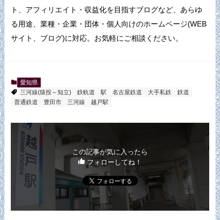
ト、アフィリエイト・収益化を目指すブログなど、あらゆ
る用途、業種・企業・団体・個人向けのホームページ(WEB
サイト、ブログ)に対応。お気軽にご相談ください。
愛知県
三河線(猿投～知立)
鉄軌道
駅
名古屋鉄道
大手私鉄
鉄道
普通鉄道
豊田市
三河線
越戸駅
この記事が気に入ったら
フォローしてね！