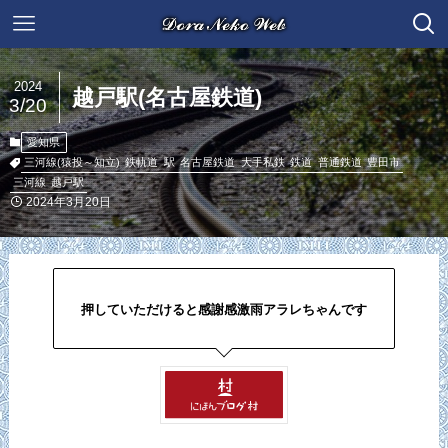
2024
越戸駅(名古屋鉄道)
3/20
愛知県
三河線(猿投～知立)
鉄軌道
駅
名古屋鉄道
大手私鉄
鉄道
普通鉄道
豊田市
三河線
越戸駅
2024年3月20日
押していただけると感謝感激雨アラレちゃんです