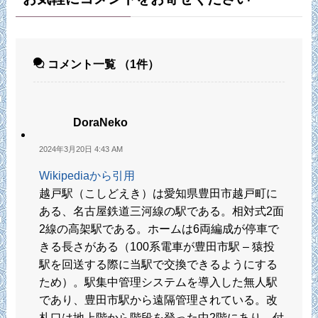
コメント一覧
（1件）
DoraNeko
2024年3月20日 4:43 AM
Wikipediaから引用
越戸駅（こしどえき）は愛知県豊田市越戸町に
ある、名古屋鉄道三河線の駅である。相対式2面
2線の高架駅である。ホームは6両編成が停車で
きる長さがある（100系電車が豊田市駅 – 猿投
駅を回送する際に当駅で交換できるようにする
ため）。駅集中管理システムを導入した無人駅
であり、豊田市駅から遠隔管理されている。改
札口は地上階から階段を登った中2階にあり、付