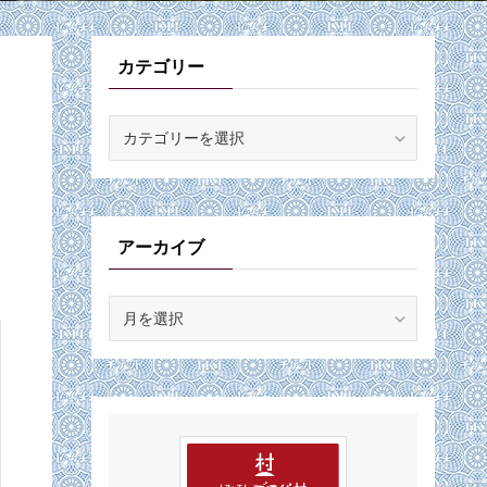
カテゴリー
カ
テ
ゴ
リ
ー
アーカイブ
ア
ー
カ
イ
ブ