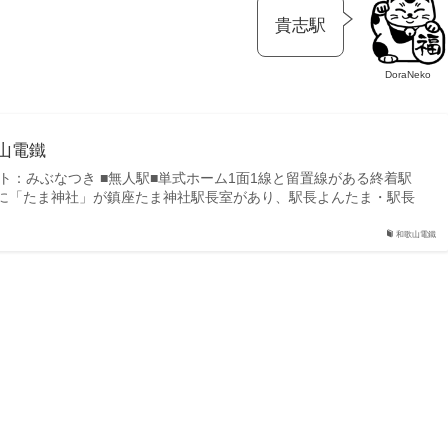
貴志駅
DoraNeko
歌山電鐵
スト：みぶなつき ■無人駅■単式ホーム1面1線と留置線がある終着駅
に「たま神社」が鎮座たま神社駅長室があり、駅長よんたま・駅長
和歌山電鐵