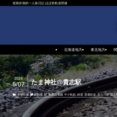
老猫徘徊的一人旅日記 ほぼ鉄軌道関連
北海道地方
東北地方
2024
たま神社@貴志駅
5/07
鉄軌道
駅
和歌山電鐵
中小私鉄
鉄道
普通鉄道
貴志川線
貴志
和歌山県