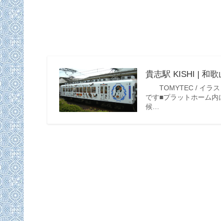
貴志駅 KISHI | 和
TOMYTEC / イラ
です■プラットホーム内
候…