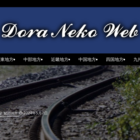
関東地方
中部地方
近畿地方
中国地方
四国地方
九
2024年5月7日
駅
紀の川市