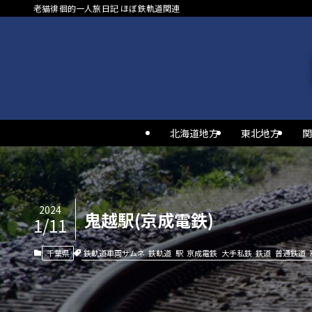
老猫徘徊的一人旅日記 ほぼ鉄軌道関連
北海道地方
東北地方
関
2024
鬼越駅(京成電鉄)
1/11
鉄軌道車両サムネ
鉄軌道
駅
京成電鉄
大手私鉄
鉄道
普通鉄道
千葉県