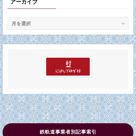
アーカイブ
ア
ー
カ
イ
ブ
鉄軌道事業者別記事索引