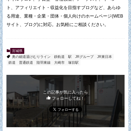
ト、アフィリエイト・収益化を目指すブログなど、あらゆ
る用途、業種・企業・団体・個人向けのホームページ(WEB
サイト、ブログ)に対応。お気軽にご相談ください。
宮城県
奥の細道湯けむりライン
鉄軌道
駅
JRグループ
JR東日本
鉄道
普通鉄道
陸羽東線
大崎市
塚目駅
この記事が気に入ったら
フォローしてね！