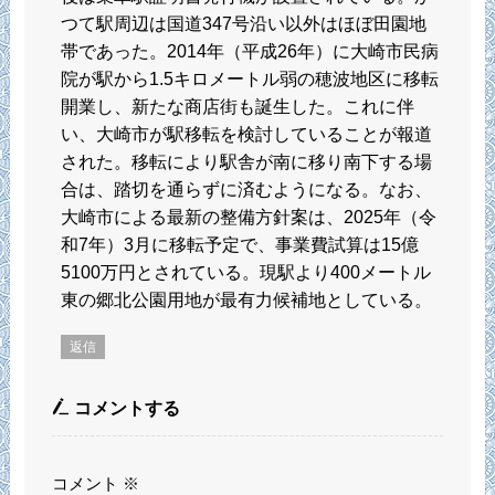
つて駅周辺は国道347号沿い以外はほぼ田園地
帯であった。2014年（平成26年）に大崎市民病
院が駅から1.5キロメートル弱の穂波地区に移転
開業し、新たな商店街も誕生した。これに伴
い、大崎市が駅移転を検討していることが報道
された。移転により駅舎が南に移り南下する場
合は、踏切を通らずに済むようになる。なお、
大崎市による最新の整備方針案は、2025年（令
和7年）3月に移転予定で、事業費試算は15億
5100万円とされている。現駅より400メートル
東の郷北公園用地が最有力候補地としている。
返信
コメントする
コメント
※