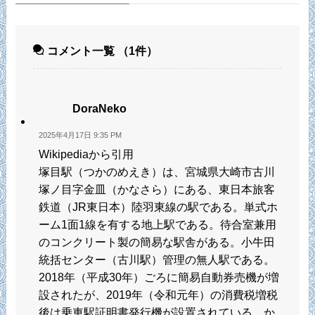
コメント一覧
（1件）
DoraNeko
2025年4月17日 9:35 PM
Wikipediaから引用
塚目駅（つかのめえき）は、宮城県大崎市古川
塚ノ目字金皿（かなさら）にある、東日本旅客
鉄道（JR東日本）陸羽東線の駅である。単式ホ
ーム1面1線を有する地上駅である。待合室兼用
のコンクリート製の簡易な駅舎がある。小牛田
統括センター（古川駅）管理の無人駅である。
2018年（平成30年）ごろに簡易自動券売機が増
設されたが、2019年（令和元年）の消費税増税
後は乗車駅証明書発行機が設置されている。か