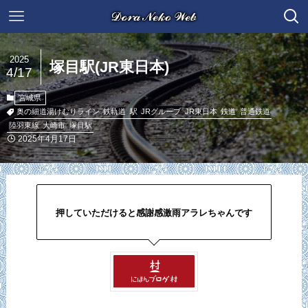
2025
塚目駅(JR東日本)
4/17
宮城県
奥の細道湯けむりライン
鉄軌道
駅
JRグループ
JR東日本
鉄道
普通鉄道
陸羽東線
大崎市
塚目駅
2025年4月17日
押していただけると感謝感激雨アラレちゃんです