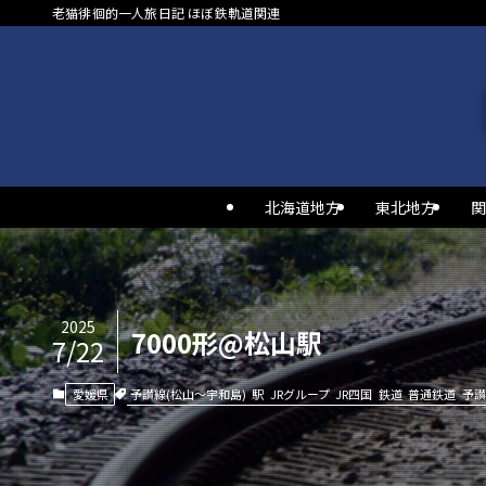
老猫徘徊的一人旅日記 ほぼ鉄軌道関連
北海道地方
東北地方
関
2025
7000形@松山駅
7/22
予讃線(松山～宇和島)
駅
JRグループ
JR四国
鉄道
普通鉄道
予讃
愛媛県