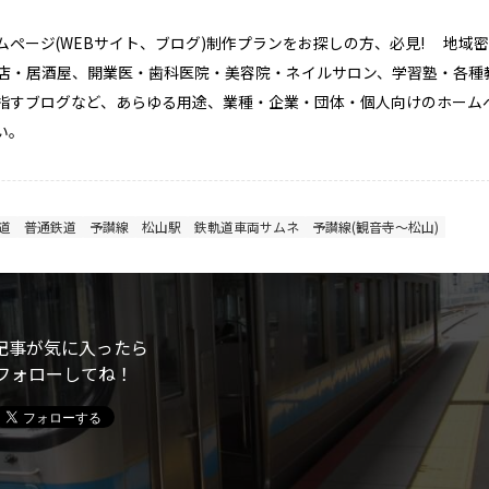
ホームページ(WEBサイト、ブログ)制作プランをお探しの方、必見! 地域
店・居酒屋、開業医・歯科医院・美容院・ネイルサロン、学習塾・各種
指すブログなど、あらゆる用途、業種・企業・団体・個人向けのホーム
い。
道
普通鉄道
予讃線
松山駅
鉄軌道車両サムネ
予讃線(観音寺～松山)
記事が気に入ったら
フォローしてね！