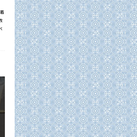
密着
教
ペ