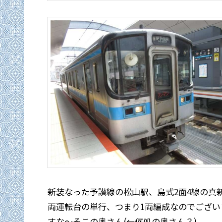
新装なった予讃線の松山駅、島式2面4線の真新
両運転台の単行、つまり1両編成なのでござい
すな～そこの奥さん(←何処の奥さん？)。