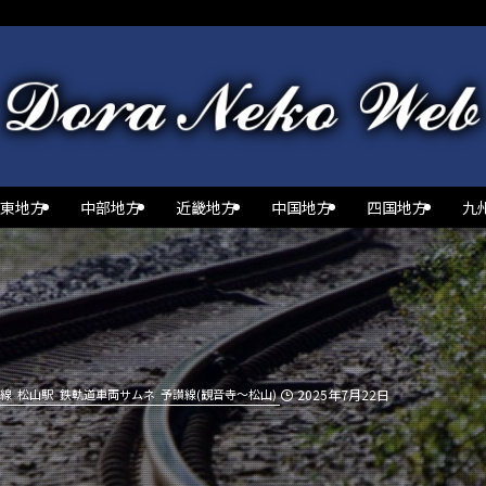
東地方
中部地方
近畿地方
中国地方
四国地方
九
線
松山駅
鉄軌道車両サムネ
予讃線(観音寺～松山)
2025年7月22日