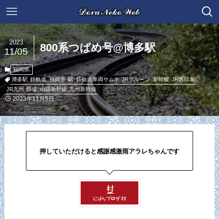
2023
800系つばめ号@博多駅
11/05
福岡県
博多駅
鉄軌道
福岡市
駅
鉄軌道車両サムネ
JRグループ
新幹線
JR西日本
JR九州
鉄道
山陽新幹線
九州新幹線
2023年11月5日
押していただけると感謝感激雨アラレちゃんです