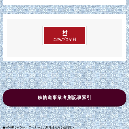
カ
イ
ブ
鉄軌道事業者別記事索引
HOME
A Day In The Life
九州沖縄地方
福岡県