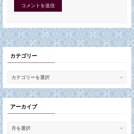
カテゴリー
カ
テ
ゴ
リ
ー
アーカイブ
ア
ー