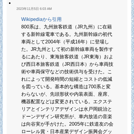
2023年11月5日 6:03 AM
Wikipediaから引用
800系は、九州旅客鉄道（JR九州）に在籍
する新幹線電車である。九州新幹線の初代
車両として2004年（平成16年）に登場し
た。JR九州として初の新幹線車両を製作す
るにあたり、東海旅客鉄道（JR東海）およ
び西日本旅客鉄道（JR西日本）から車両技
術や車両保守などの技術供与を受けた。こ
れによって開発時間の短縮とコストの低減
を図っている。基本的な構造は700系と変
わらないが、先頭形状や内装表面、座席、
機器配置などは変更されている。エクステ
リアとインテリアデザインは水戸岡鋭治と
ドーンデザイン研究所が、車内放送の音楽
は向谷実が手がけた。2005年に鉄道友の会
ローレル賞・日本産業デザイン振興会グッ