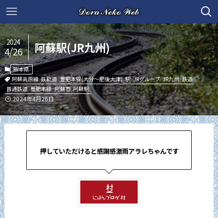
2024
阿蘇駅(JR九州)
4/26
熊本県
阿蘇高原線
鉄軌道
豊肥本線(大分～肥後大津)
駅
JRグループ
JR九州
鉄道
普通鉄道
豊肥本線
阿蘇市
阿蘇駅
2024年4月26日
押していただけると感謝感激雨アラレちゃんです