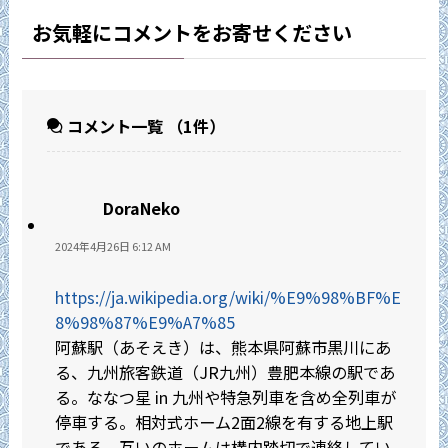
お気軽にコメントをお寄せください
コメント一覧
（1件）
DoraNeko
2024年4月26日 6:12 AM
https://ja.wikipedia.org/wiki/%E9%98%BF%E
8%98%87%E9%A7%85
阿蘇駅（あそえき）は、熊本県阿蘇市黒川にあ
る、九州旅客鉄道（JR九州）豊肥本線の駅であ
る。ななつ星 in 九州や特急列車を含め全列車が
停車する。相対式ホーム2面2線を有する地上駅
である。互いのホームは構内踏切で連絡してい