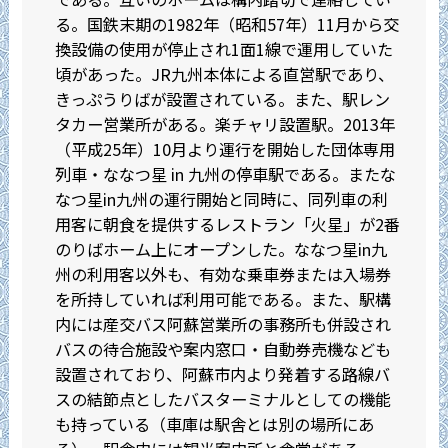
る。国鉄末期の1982年（昭和57年）11月から交
換設備の使用が停止され1面1線で運用していた
頃があった。JR九州本体による直営駅であり、
きっぷうりばが設置されている。また、駅レン
タカー営業所がある。楽チャリ設置駅。2013年
（平成25年）10月より運行を開始した団体専用
列車・ななつ星 in 九州の停車駅である。またな
なつ星in九州の運行開始と同時に、同列車の利
用客に朝食を提供するレストラン「火星」が2番
のりばホーム上にオープンした。ななつ星in九
州の利用客以外も、有効な乗車券または入場券
を所持していれば利用可能である。また、駅構
内には産交バス阿蘇営業所の事務所も併設され
バスの待合施設や案内窓口・自動券売機なども
設置されており、阿蘇市内より発着する路線バ
スの結節点としたバスターミナルとしての機能
も持っている（車庫は駅舎とは別の場所にあ