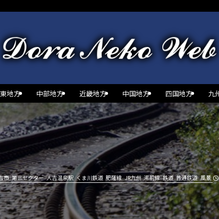
東地方
中部地方
近畿地方
中国地方
四国地方
九
吉市
第三セクター
人吉温泉駅
くま川鉄道
肥薩線
JR九州
湯前線
鉄道
普通鉄道
風景