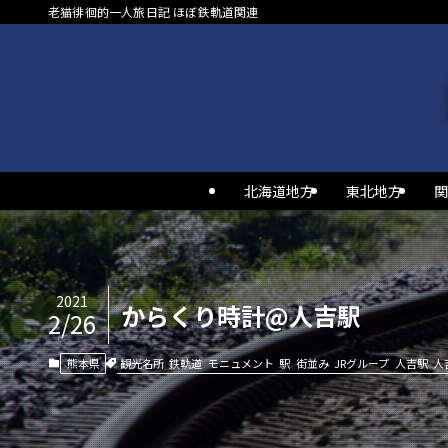
老猫徘徊的一人旅日記 ほぼ鉄軌道関連
北海道地方
東北地方
関
2021
からくり時計@人吉駅
2/26
観光名所
鉄軌道
モニュメント
駅
街並み
JRグループ
人吉駅
人
熊本県